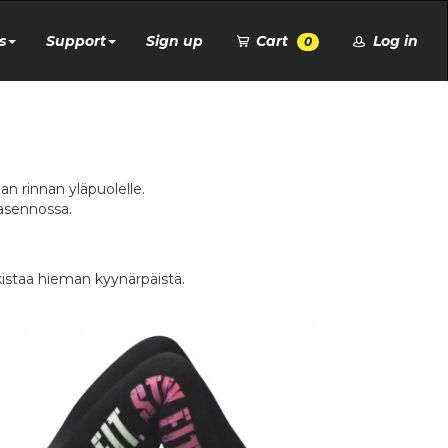
s
Support
Sign up
Cart
Log in
0
aan rinnan yläpuolelle.
-asennossa.
kistaa hieman kyynärpäistä.