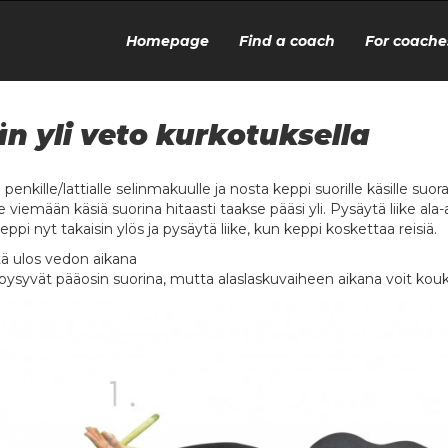
Homepage
Find a coach
For coache
n yli veto kurkotuksella
 penkille/lattialle selinmakuulle ja nosta keppi suorille käsille suor
 viemään käsiä suorina hitaasti taakse pääsi yli. Pysäytä liike ala
eppi nyt takaisin ylös ja pysäytä liike, kun keppi koskettaa reisiä.
ä ulos vedon aikana
pysyvät pääosin suorina, mutta alaslaskuvaiheen aikana voit kou