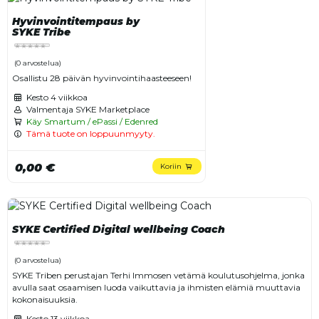
Hyvinvointitempaus by
SYKE Tribe
(0 arvostelua)
Osallistu 28 päivän hyvinvointihaasteeseen!
Kesto
4 viikkoa
Valmentaja SYKE Marketplace
Käy Smartum / ePassi / Edenred
Tämä tuote on loppuunmyyty.
0,00 €
Koriin
SYKE Certified Digital wellbeing Coach
(0 arvostelua)
SYKE Triben perustajan Terhi Immosen vetämä koulutusohjelma, jonka
avulla saat osaamisen luoda vaikuttavia ja ihmisten elämiä muuttavia
kokonaisuuksia.
Kesto
13 viikkoa