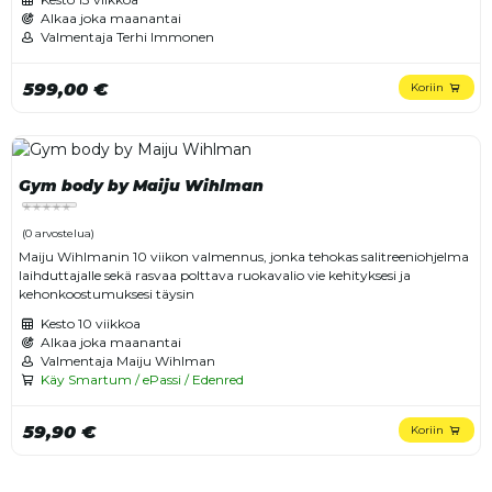
Alkaa joka maanantai
Valmentaja Terhi Immonen
599,00 €
Koriin
Gym body by Maiju Wihlman
(0 arvostelua)
Maiju Wihlmanin 10 viikon valmennus, jonka tehokas salitreeniohjelma
laihduttajalle sekä rasvaa polttava ruokavalio vie kehityksesi ja
kehonkoostumuksesi täysin
Kesto
10 viikkoa
Alkaa joka maanantai
Valmentaja Maiju Wihlman
Käy Smartum / ePassi / Edenred
59,90 €
Koriin