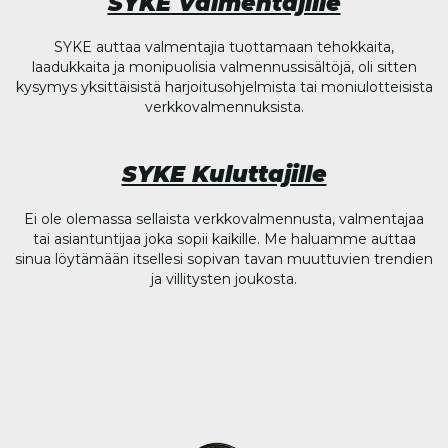
SYKE Valmentajille
SYKE auttaa valmentajia tuottamaan tehokkaita,
laadukkaita ja monipuolisia valmennussisältöjä, oli sitten
kysymys yksittäisistä harjoitusohjelmista tai moniulotteisista
verkkovalmennuksista.
SYKE Kuluttajille
Ei ole olemassa sellaista verkkovalmennusta, valmentajaa
tai asiantuntijaa joka sopii kaikille. Me haluamme auttaa
sinua löytämään itsellesi sopivan tavan muuttuvien trendien
ja villitysten joukosta.