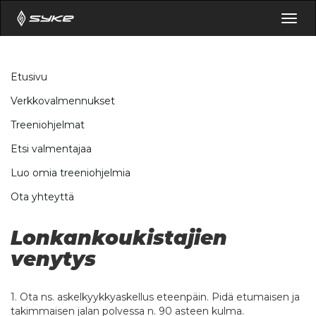
Togg
navig
Etusivu
Verkkovalmennukset
Treeniohjelmat
Etsi valmentajaa
Luo omia treeniohjelmia
Ota yhteyttä
Lonkankoukistajien
venytys
1. Ota ns. askelkyykkyaskellus eteenpäin. Pidä etumaisen ja
takimmaisen jalan polvessa n. 90 asteen kulma.