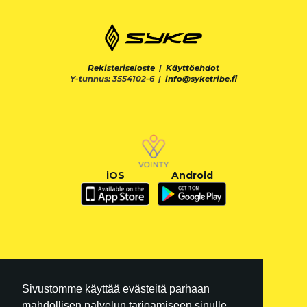
Rekisteriseloste
|
Käyttöehdot
Y-tunnus: 3554102-6 |
info@syketribe.fi
iOS
Android
Sivustomme käyttää evästeitä parhaan
mahdollisen palvelun tarjoamiseen sinulle.