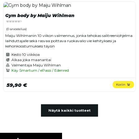
Gym body by Maiju Wihlman
(0 arvostelua)
Maiju Wihlmanin 10 viikon valmennus, jonka tehokas salitreeniohjelma
laihduttajalle sekä rasvaa polttava ruokavalio vie kehityksesi ja
kehonkoostumuksesi täysin
Kesto
10 viikkoa
Alkaa joka maanantai
Valmentaja Maiju Wihlman
Käy Smartum / ePassi / Edenred
59,90 €
Koriin
Näytä kaikki tuotteet