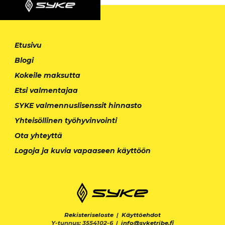
Etusivu
Blogi
Kokeile maksutta
Etsi valmentajaa
SYKE valmennuslisenssit hinnasto
Yhteisöllinen työhyvinvointi
Ota yhteyttä
Logoja ja kuvia vapaaseen käyttöön
Rekisteriseloste
|
Käyttöehdot
Y-tunnus: 3554102-6 |
info@syketribe.fi