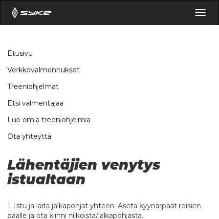
Togg
navig
Etusivu
Verkkovalmennukset
Treeniohjelmat
Etsi valmentajaa
Luo omia treeniohjelmia
Ota yhteyttä
Lähentäjien venytys
istualtaan
1. Istu ja laita jalkapohjat yhteen. Aseta kyynärpäät reisien
päälle ja ota kiinni nilkoista/jalkapohjasta.