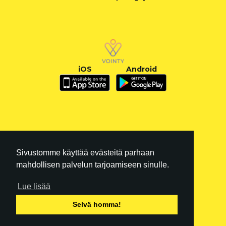
iOS
Android
Sivustomme käyttää evästeitä parhaan
mahdollisen palvelun tarjoamiseen sinulle.
Lue lisää
FI
|
EN
Selvä homma!