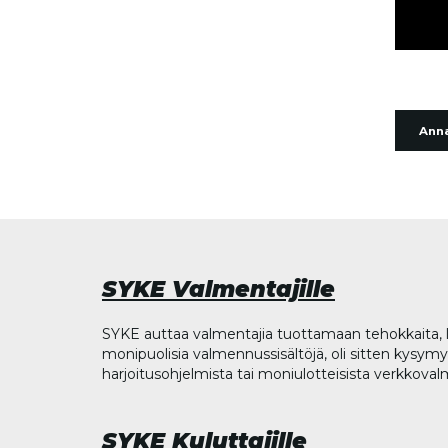
Anna
SYKE Valmentajille
SYKE auttaa valmentajia tuottamaan tehokkaita, l
monipuolisia valmennussisältöjä, oli sitten kysymys
harjoitusohjelmista tai moniulotteisista verkkova
SYKE Kuluttajille