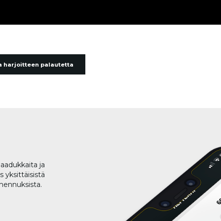
 harjoitteen palautetta
aadukkaita ja
 yksittäisistä
lmennuksista.