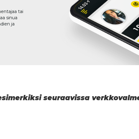
entajaa tai
taa sinua
dien ja
 esimerkiksi seuraavissa verkkoval