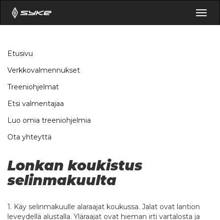
Togg
navig
Etusivu
Verkkovalmennukset
Treeniohjelmat
Etsi valmentajaa
Luo omia treeniohjelmia
Ota yhteyttä
Lonkan koukistus
selinmakuulta
1. Käy selinmakuulle alaraajat koukussa. Jalat ovat lantion
leveydellä alustalla. Yläraajat ovat hieman irti vartalosta ja