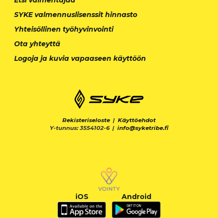
SYKE valmennuslisenssit hinnasto
Yhteisöllinen työhyvinvointi
Ota yhteyttä
Logoja ja kuvia vapaaseen käyttöön
Rekisteriseloste
|
Käyttöehdot
Y-tunnus: 3554102-6 |
info@syketribe.fi
iOS
Android