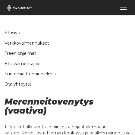
Togg
navig
Etusivu
Verkkovalmennukset
Treeniohjelmat
Etsi valmentajaa
Luo omia treeniohjelmia
Ota yhteyttä
Merenneitovenytys
(vaativa)
1. Istu lattialla sivuttain niin, että nojaat alempaan
käteen. Polvet ovat hieman koukussa ja päällimmäinen jalka