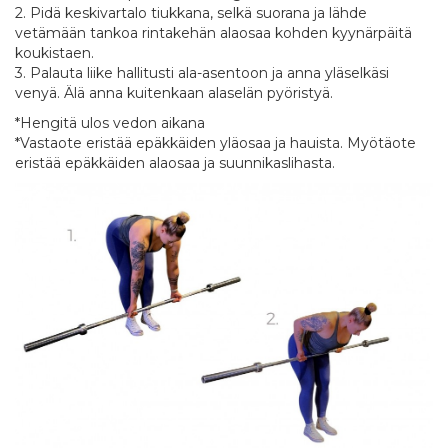
2. Pidä keskivartalo tiukkana, selkä suorana ja lähde
vetämään tankoa rintakehän alaosaa kohden kyynärpäitä
koukistaen.
3. Palauta liike hallitusti ala-asentoon ja anna yläselkäsi
venyä. Älä anna kuitenkaan alaselän pyöristyä.
*Hengitä ulos vedon aikana
*Vastaote eristää epäkkäiden yläosaa ja hauista. Myötäote
eristää epäkkäiden alaosaa ja suunnikaslihasta.