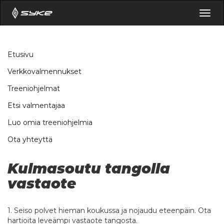
Togg
navig
Etusivu
Verkkovalmennukset
Treeniohjelmat
Etsi valmentajaa
Luo omia treeniohjelmia
Ota yhteyttä
Kulmasoutu tangolla
vastaote
1. Seiso polvet hieman koukussa ja nojaudu eteenpäin. Ota
hartioita leveämpi vastaote tangosta.