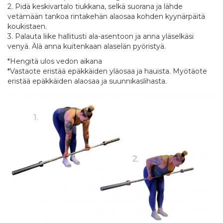
2. Pidä keskivartalo tiukkana, selkä suorana ja lähde
vetämään tankoa rintakehän alaosaa kohden kyynärpäitä
koukistaen.
3. Palauta liike hallitusti ala-asentoon ja anna yläselkäsi
venyä. Älä anna kuitenkaan alaselän pyöristyä.
*Hengitä ulos vedon aikana
*Vastaote eristää epäkkäiden yläosaa ja hauista. Myötäote
eristää epäkkäiden alaosaa ja suunnikaslihasta.