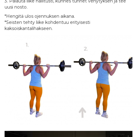
3. Palauta liike hallitusti, kunnes tunnet venytyksen ja tee
uusi nosto.
*Hengitä ulos ojennuksen aikana.
*Seisten tehty liike kohdentuu erityisesti
kaksoiskantalihakseen.