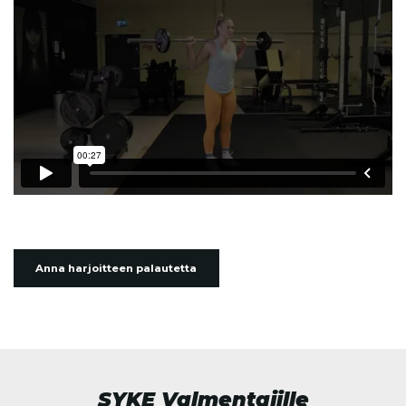
Anna harjoitteen palautetta
SYKE Valmentajille