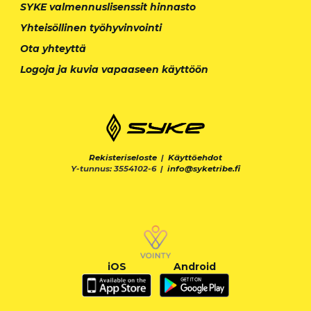
SYKE valmennuslisenssit hinnasto
Yhteisöllinen työhyvinvointi
Ota yhteyttä
Logoja ja kuvia vapaaseen käyttöön
Rekisteriseloste
|
Käyttöehdot
Y-tunnus: 3554102-6 |
info@syketribe.fi
iOS
Android