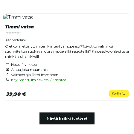
Timmi vatsa
(0 arvostelua)
Oletko miettinyt, miten kiinteytyä nopeasti?Toivotko valmiiksi
suunniteltua ruokavaliota simppeleillä resepteillä? Kaipaatko ohjeistusta
minkälaisilla liikkeill
Kesto
4 viikkoa
Alkaa joka maanantai
Valmentaja Terhi Immonen
Käy Smartum / ePassi / Edenred
39,90 €
Koriin
Näytä kaikki tuotteet