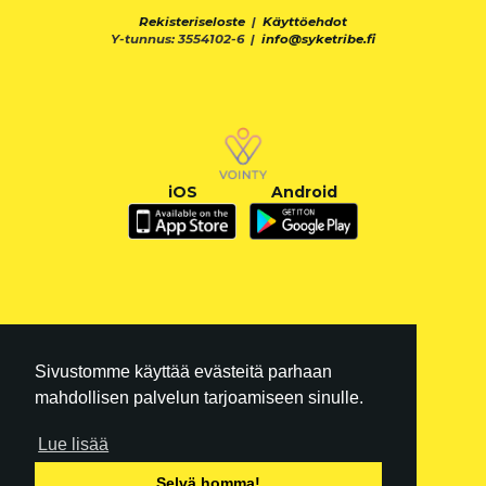
Rekisteriseloste
|
Käyttöehdot
Y-tunnus: 3554102-6 |
info@syketribe.fi
iOS
Android
Sivustomme käyttää evästeitä parhaan
mahdollisen palvelun tarjoamiseen sinulle.
Lue lisää
FI
|
EN
Selvä homma!