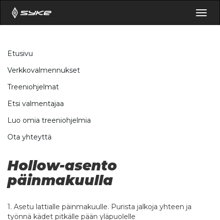
Togg
navig
Etusivu
Verkkovalmennukset
Treeniohjelmat
Etsi valmentajaa
Luo omia treeniohjelmia
Ota yhteyttä
Hollow-asento
päinmakuulla
1. Asetu lattialle päinmakuulle. Purista jalkoja yhteen ja
työnnä kädet pitkälle pään yläpuolelle