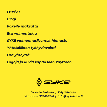
Etusivu
Blogi
Kokeile maksutta
Etsi valmentajaa
SYKE valmennuslisenssit hinnasto
Yhteisöllinen työhyvinvointi
Ota yhteyttä
Logoja ja kuvia vapaaseen käyttöön
Rekisteriseloste
|
Käyttöehdot
Y-tunnus: 3554102-6 |
info@syketribe.fi