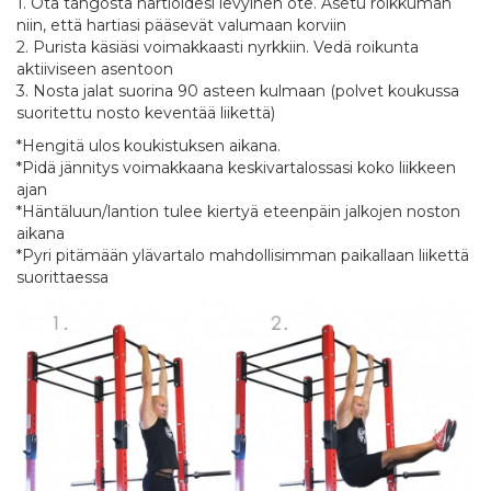
1. Ota tangosta hartioidesi levyinen ote. Asetu roikkuman
niin, että hartiasi pääsevät valumaan korviin
2. Purista käsiäsi voimakkaasti nyrkkiin. Vedä roikunta
aktiiviseen asentoon
3. Nosta jalat suorina 90 asteen kulmaan (polvet koukussa
suoritettu nosto keventää liikettä)
*Hengitä ulos koukistuksen aikana.
*Pidä jännitys voimakkaana keskivartalossasi koko liikkeen
ajan
*Häntäluun/lantion tulee kiertyä eteenpäin jalkojen noston
aikana
*Pyri pitämään ylävartalo mahdollisimman paikallaan liikettä
suorittaessa