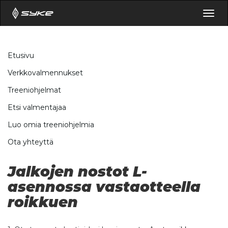
Togg
navig
Etusivu
Verkkovalmennukset
Treeniohjelmat
Etsi valmentajaa
Luo omia treeniohjelmia
Ota yhteyttä
Jalkojen nostot L-
asennossa vastaotteella
roikkuen