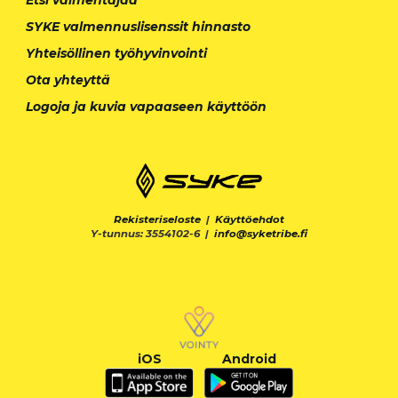
SYKE valmennuslisenssit hinnasto
Yhteisöllinen työhyvinvointi
Ota yhteyttä
Logoja ja kuvia vapaaseen käyttöön
Rekisteriseloste
|
Käyttöehdot
Y-tunnus: 3554102-6 |
info@syketribe.fi
iOS
Android