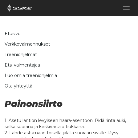
Togg
navig
Etusivu
Verkkovalmennukset
Treeniohjelmat
Etsi valmentajaa
Luo omia treeniohjelmia
Ota yhteyttä
Painonsiirto
1. Asetu lantion levyiseen haara-asentoon. Pidä rinta auki,
selkä suorana ja keskivartalo tiukkana.
2. Lähde astumaan toisella jalalla suoraan sivulle. Pysy