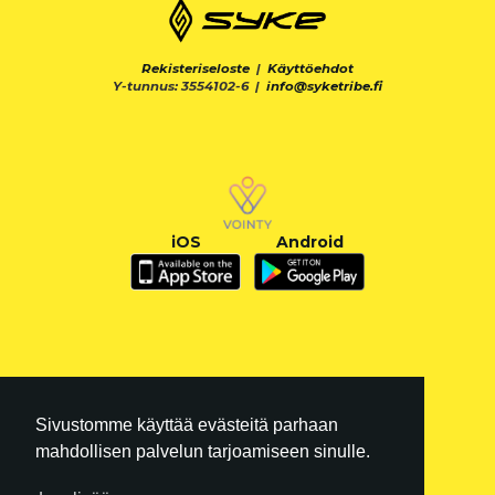
Rekisteriseloste
|
Käyttöehdot
Y-tunnus: 3554102-6 |
info@syketribe.fi
iOS
Android
Sivustomme käyttää evästeitä parhaan
mahdollisen palvelun tarjoamiseen sinulle.