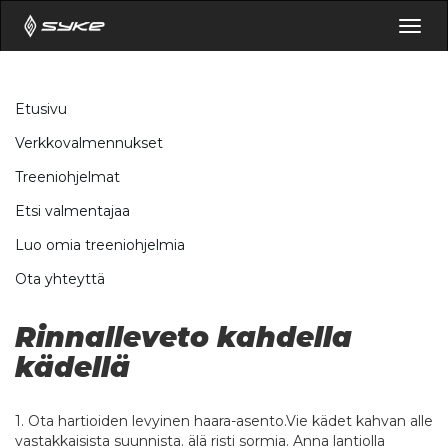
Togg
navig
Etusivu
Verkkovalmennukset
Treeniohjelmat
Etsi valmentajaa
Luo omia treeniohjelmia
Ota yhteyttä
Rinnalleveto kahdella
kädellä
1. Ota hartioiden levyinen haara-asento.Vie kädet kahvan alle
vastakkaisista suunnista. älä risti sormia. Anna lantiolla