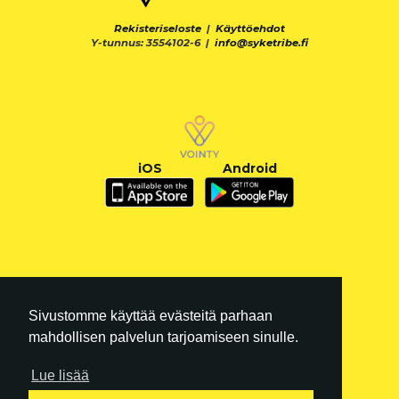
Rekisteriseloste
|
Käyttöehdot
Y-tunnus: 3554102-6 |
info@syketribe.fi
iOS
Android
Sivustomme käyttää evästeitä parhaan
mahdollisen palvelun tarjoamiseen sinulle.
Lue lisää
FI
|
EN