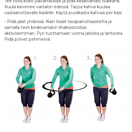
Tee töitä koko ylävartalollasi ja pidä keskivartalo tiukkana.
Kuula kevenee vartalon edessä. Tarjoa kahva kuulaa
vastaanottavalle kädelle. Käytä puolikasta kahvaa per käsi
- Pidä jalat yhdessä. Näin lisäät tasapainohaastetta ja
samalla teet keskivartalon lihaksistostasi
aktiivisemman. Pyri tuottamaan voima jaloista ja lantiosta.
Pidä polvet pehmeinä.