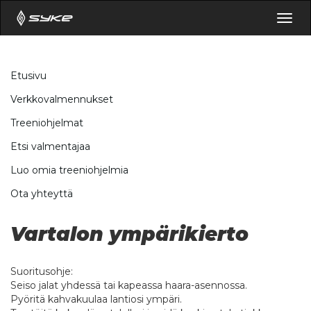
Togg
navig
Etusivu
Verkkovalmennukset
Treeniohjelmat
Etsi valmentajaa
Luo omia treeniohjelmia
Ota yhteyttä
Vartalon ympärikierto
Suoritusohje:
Seiso jalat yhdessä tai kapeassa haara-asennossa.
Pyöritä kahvakuulaa lantiosi ympäri.