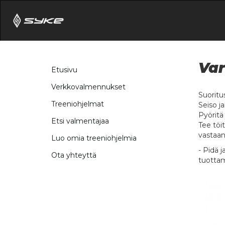
Var
Etusivu
Verkkovalmennukset
Suoritu
Treeniohjelmat
Seiso j
Pyöritä
Etsi valmentajaa
Tee töi
vastaan
Luo omia treeniohjelmia
- Pidä j
Ota yhteyttä
tuottam