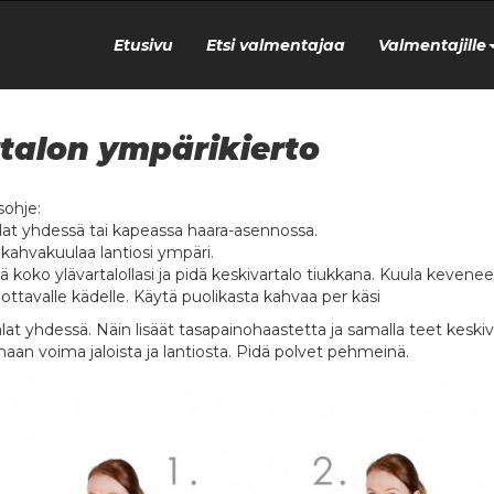
Etusivu
Etsi valmentajaa
Valmentajille
talon ympärikierto
sohje:
alat yhdessä tai kapeassa haara-asennossa.
 kahvakuulaa lantiosi ympäri.
tä koko ylävartalollasi ja pidä keskivartalo tiukkana. Kuula kevene
ottavalle kädelle. Käytä puolikasta kahvaa per käsi
alat yhdessä. Näin lisäät tasapainohaastetta ja samalla teet keskiv
aan voima jaloista ja lantiosta. Pidä polvet pehmeinä.