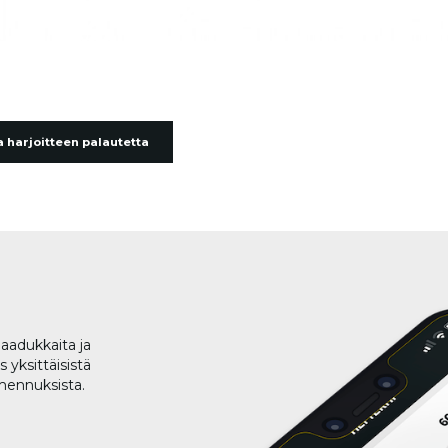
 harjoitteen palautetta
aadukkaita ja
 yksittäisistä
lmennuksista.