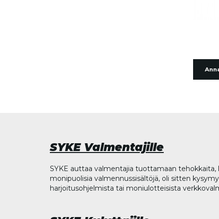
Anna
SYKE Valmentajille
SYKE auttaa valmentajia tuottamaan tehokkaita, l
monipuolisia valmennussisältöjä, oli sitten kysymys
harjoitusohjelmista tai moniulotteisista verkkova