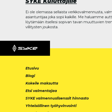
SYKE Kuluttajille
Ei ole olemassa sellaista verkkovalmennusta, valm
asiantuntijaa joka sopii kaikille. Me haluamme aut
löytämään itsellesi sopivan tavan muuttuvien tren
villitysten joukosta.
Etusivu
Blogi
Kokeile maksutta
Etsi valmentajaa
SYKE valmennuslisenssit hinnasto
Yhteisöllinen työhyvinvointi