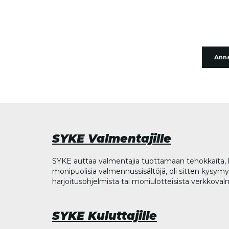
Anna
SYKE Valmentajille
SYKE auttaa valmentajia tuottamaan tehokkaita, l
monipuolisia valmennussisältöjä, oli sitten kysymys
harjoitusohjelmista tai moniulotteisista verkkova
SYKE Kuluttajille