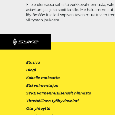
Ei ole olemassa sellaista verkkovalmennusta, valm
asiantuntijaa joka sopii kaikille. Me haluamme aut
löytämään itsellesi sopivan tavan muuttuvien tren
villitysten joukosta.
Etusivu
Blogi
Kokeile maksutta
Etsi valmentajaa
SYKE valmennuslisenssit hinnasto
Yhteisöllinen työhyvinvointi
Ota yhteyttä