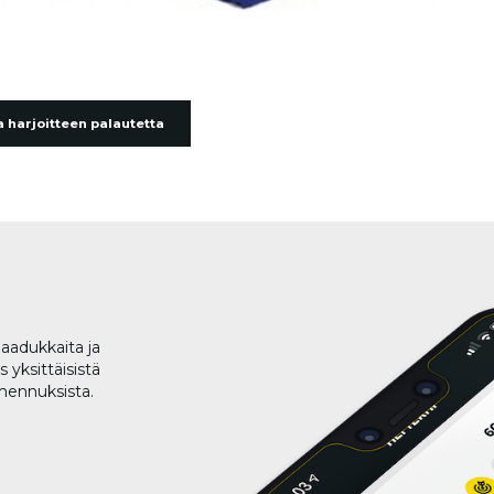
 harjoitteen palautetta
aadukkaita ja
 yksittäisistä
lmennuksista.