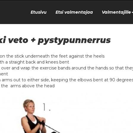
Etusivu
Etsi valmentajaa
Valmentajille
i veto + pystypunnerrus
tion the stick underneath the feet against the heels
with a straight back and knees bent
s over and wrap the exercise bands around the hands so that th
ent
 arms out to either side, keeping the elbows bent at 90 degrees
e the arms above the head