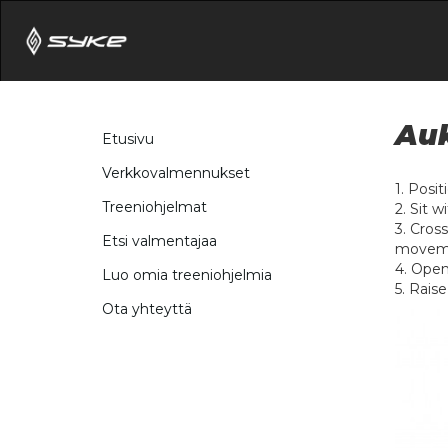
Auk
Etusivu
Verkkovalmennukset
1. Posi
Treeniohjelmat
2. Sit 
3. Cros
Etsi valmentajaa
movem
4. Open
Luo omia treeniohjelmia
5. Rais
Ota yhteyttä