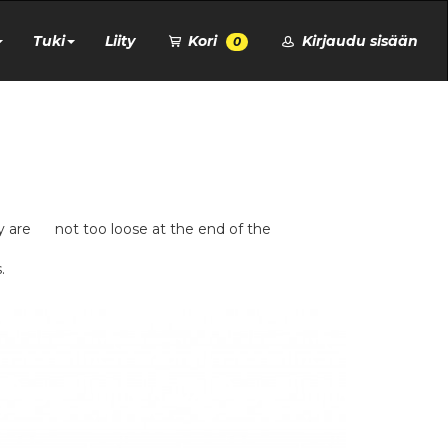
Tuki
Liity
Kori
Kirjaudu sisään
0
ey are not too loose at the end of the
.