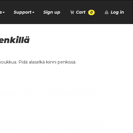
s
Support
Sign up
Cart
Log in
0
enkillä
koukkua. Pidä alaselkä kiinni penkissä.