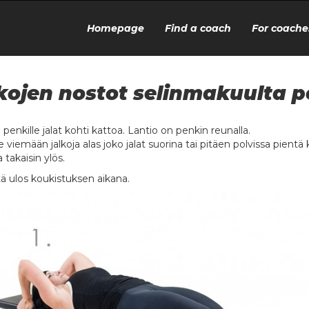
Homepage
Find a coach
For coache
kojen nostot selinmakuulta p
 penkille jalat kohti kattoa. Lantio on penkin reunalla.
 viemään jalkoja alas joko jalat suorina tai pitäen polvissa pientä 
 takaisin ylös.
ä ulos koukistuksen aikana.