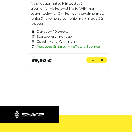
Naisille suunnattu kiinteyttävä
treeniohjelma kotona! Maiju Wihlmanin
suunnittelema 10 viikon verkkovalmennus,
jonka 3-jakoinen treeniohjelma kiinteyttää
kroppa
Duration
10 weeks
Starts every monday
Coach Maiju Wihlman
Accepted Smartum / ePassi / Edenred
59,90 €
To cart