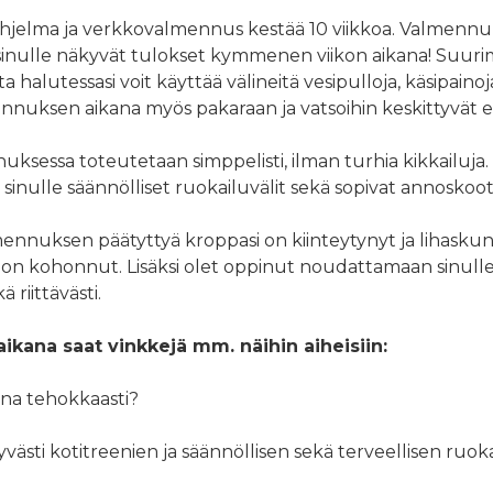
elma ja verkkovalmennus kestää 10 viikkoa. Valmennu
sinulle näkyvät tulokset kymmenen viikon aikana! Suurim
 halutessasi voit käyttää välineitä vesipulloja, käsipaino
nuksen aikana myös pakaraan ja vatsoihin keskittyvät 
ksessa toteutetaan simppelisti, ilman turhia kikkailuja.
inulle säännölliset ruokailuvälit sekä sopivat annoskoot
mennuksen päätyttyä kroppasi on kiinteytynyt ja lihasku
 on kohonnut. Lisäksi olet oppinut noudattamaan sinulle 
 riittävästi.
ana saat vinkkejä mm. näihin aiheisiin:
na tehokkaasti?
yvästi kotitreenien ja säännöllisen sekä terveellisen ruok