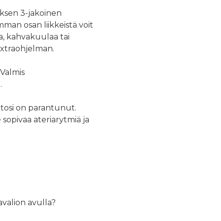
ksen 3-jakoinen
man osan liikkeistä voit
ja, kahvakuulaa tai
extraohjelman.
 Valmis
.
ntosi on parantunut.
sopivaa ateriarytmiä ja
avalion avulla?