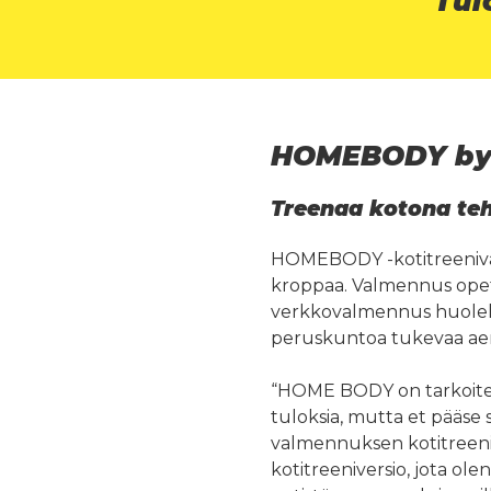
Tul
HOMEBODY by
Treenaa kotona teh
HOMEBODY -kotitreenivalm
kroppaa. Valmennus opett
verkkovalmennus huolehtii 
peruskuntoa tukevaa aer
“HOME BODY on tarkoitettu
tuloksia, mutta et pääse
valmennuksen kotitreeniv
kotitreeniversio, jota ol