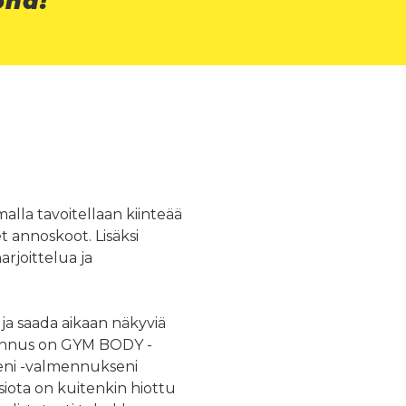
ona!
lla tavoitellaan kiinteää
 annoskoot. Lisäksi
arjoittelua ja
 ja saada aikaan näkyviä
lmennus on GYM BODY -
eeni -valmennukseni
siota on kuitenkin hiottu