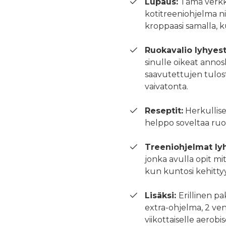
Lupaus:
Tämä verkk
kotitreeniohjelma n
kroppaasi samalla, 
Ruokavalio lyhyest
sinulle oikeat annos
saavutettujen tulos
vaivatonta.
Reseptit:
Herkulliset
helppo soveltaa ruo
Treeniohjelmat lyh
jonka avulla opit mit
kun kuntosi kehittyy
Lisäksi:
Erillinen pa
extra-ohjelma, 2 ve
viikottaiselle aerobi