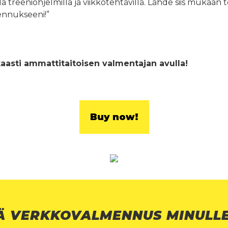
a treeniohjelmilla ja viikkotehtävillä. Lähde siis mukaan
ennukseeni!”
asti ammattitaitoisen valmentajan avulla!
Buy now!
Ä VERKKOVALMENNUS MINULL