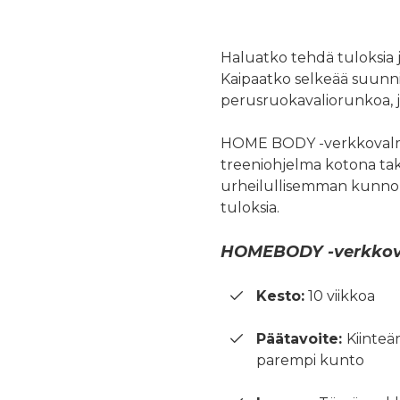
Haluatko tehdä tuloksia ja
Kaipaatko selkeää suunni
perusruokavaliorunkoa,
HOME BODY -verkkovalm
treeniohjelma kotona tak
urheilullisemman kunnon it
tuloksia.
HOMEBODY -verkkova
Kesto:
10 viikkoa
Päätavoite:
Kiinteä
parempi kunto