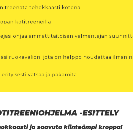
n treenata tehokkaasti kotona
ropan kotitreeneillä
nejäsi ohjaa ammattitaitoisen valmentajan suunnit
si ruokavalion, jota on helppo noudattaa ilman nä
erityisesti vatsaa ja pakaroita
ITREENIOHJELMA -ESITTELY
okkaasti ja saavuta kiinteämpi kroppa!