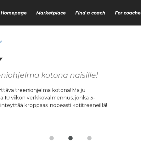
Homepage
Marketplace
Find a coach
For coache
s
Y
eniohjelma kotona naisille!
yttävä treeniohjelma kotona! Maiju
 10 viikon verkkovalmennus, jonka 3-
inteyttää kroppaasi nopeasti kotitreeneillä!