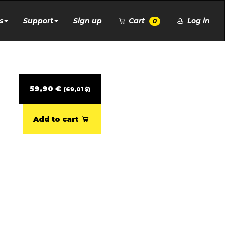
s
Support
Sign up
Cart
Log in
0
59,90 €
(69,01 $)
Add to cart