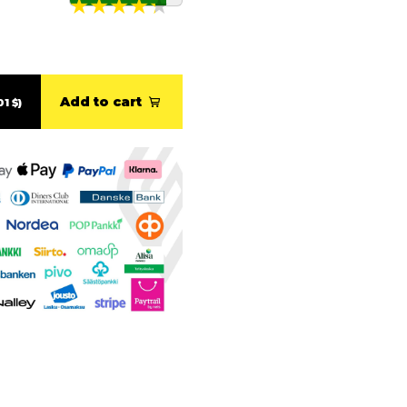
Add to cart
01 $)