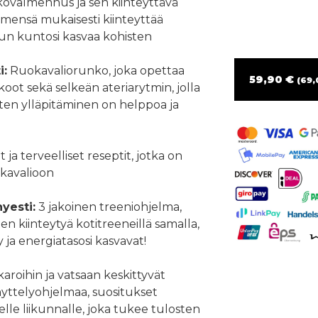
ovalmennus ja sen kiinteyttävä
imensä mukaisesti kiinteyttää
kun kuntosi kasvaa kohisten
i:
Ruokavaliorunko, joka opettaa
59,90 €
(69,
koot sekä selkeän ateriarytmin, jolla
ten ylläpitäminen on helppoa ja
 ja terveelliset reseptit, jotka on
kavalioon
yesti:
3 jakoinen treeniohjelma,
en kiinteytyä kotitreeneillä samalla,
 ja energiatasosi kasvavat!
karoihin ja vatsaan keskittyvät
nyttelyohjelmaa, suositukset
selle liikunnalle, joka tukee tulosten