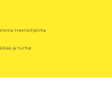
telema treeniohjelma
lkää ja turhia