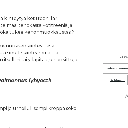
 kiinteytyä kotitreenillä?
telmaa, tehokasta kotitreeniä ja
 joka tukee kehonmuokkaustasi?
ennuksen kiinteyttävä
aa sinulle kiinteämmän ja
edis
sellesi tai ylläpitää jo hankittuja
kehonrakennu
lmennus lyhyesti:
kotitreeni
A
mpi ja urheilullisempi kroppa sekä