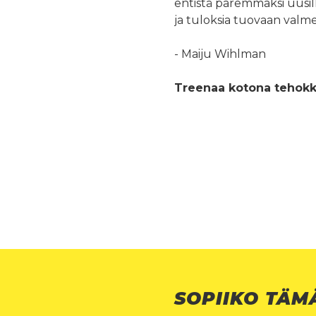
entistä paremmaksi uusill
ja tuloksia tuovaan valm
- Maiju Wihlman
Treenaa kotona tehokka
SOPIIKO TÄM