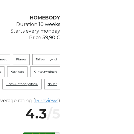
HOMEBODY
Duration
10 weeks
Starts
every monday
Price
59,90 €
tyneet
fitness
jälleenmyynti
s
keskitaso
kiinteytyminen
lihaskuntoharjoittelu
naiset
verage rating (
15 reviews
)
4.3
/5