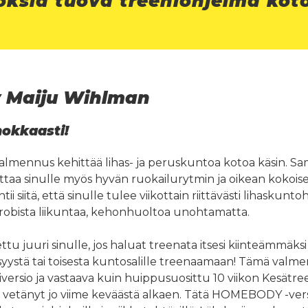
oksia tuova treeniohjelma kot
 Maiju Wihlman
okkaasti!
ennus kehittää lihas- ja peruskuntoa kotoa käsin. Sama
aa sinulle myös hyvän ruokailurytmin ja oikean kokoiset
siitä, että sinulle tulee viikottain riittävästi lihaskuntoh
obista liikuntaa, kehonhuoltoa unohtamatta.
 juuri sinulle, jos haluat treenata itsesi kiinteämmäksi
 syystä tai toisesta kuntosalille treenaamaan! Tämä va
ersio ja vastaava kuin huippusuosittu 10 viikon Kesätr
en vetänyt jo viime keväästä alkaen. Tätä HOMEBODY -ver