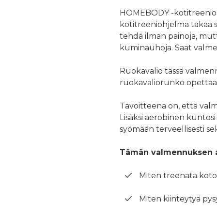
HOMEBODY -kotitreeniohj
kotitreeniohjelma takaa 
tehdä ilman painoja, mutta
kuminauhoja. Saat valmen
Ruokavalio tässä valmennu
ruokavaliorunko opettaa s
Tavoitteena on, että val
Lisäksi aerobinen kuntosi
syömään terveellisesti sekä
Tämän valmennuksen aik
Miten treenata koto
Miten kiinteytyä pys