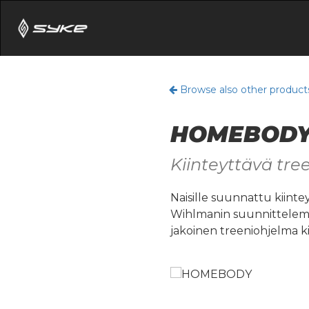
Browse also other product
HOMEBOD
Kiinteyttävä tre
Naisille suunnattu kiinte
Wihlmanin suunnittelema
jakoinen treeniohjelma ki