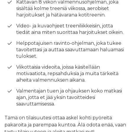
Kattavan 8 viikon valmennusohjelman, joka
sisältää kolme treeniä viikossa, aerobiset
harjoitukset ja hätävarana kotitreenin.
Video- ja kuvaohjeet treeniliikkeisiin, jotta
tiedät aina miten suorittaa harjoitukset oikein.
Helppotajuisen ravinto-ohjelman, joka tukee
tavoitettasi ja auttaa saavuttamaan haluamasi
tulokset.
Viikottaisia videoita, joissa käsitellään
motivaatiota, repsahduksia ja muita tärkeitä
aiheita valmennuksen aikana.
Valmentajan tuen ja ohjauksen koko matkasi
ajan, jotta et jää yksin tavoitteidesi
saavuttamisessa.
Tämä on tilaisuutesi ottaa askel kohti pyöreitä
pakaroita ja parempaa kuntoa. Älä odota enää, vaan
tartu tilaisuuteen ja aloita matkasi nyt!