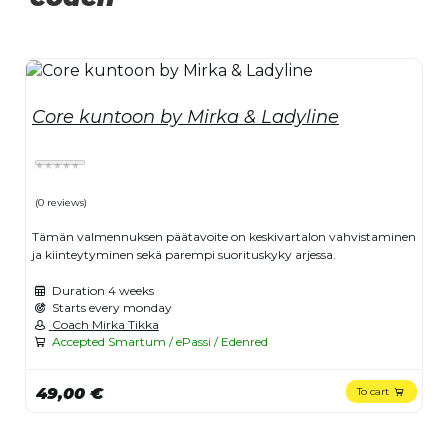
Core kuntoon by Mirka & Ladyline
(0 reviews)
Tämän valmennuksen päätavoite on keskivartalon vahvistaminen
ja kiinteytyminen sekä parempi suorituskyky arjessa.
Duration
4 weeks
Starts every monday
Coach Mirka Tikka
Accepted Smartum / ePassi / Edenred
49,00 €
To cart