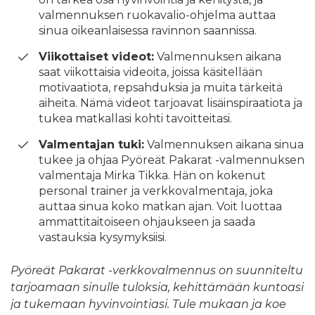
valmennuksen ruokavalio-ohjelma auttaa
sinua oikeanlaisessa ravinnon saannissa.
Viikottaiset videot:
Valmennuksen aikana
saat viikottaisia videoita, joissa käsitellään
motivaatiota, repsahduksia ja muita tärkeitä
aiheita. Nämä videot tarjoavat lisäinspiraatiota ja
tukea matkallasi kohti tavoitteitasi.
Valmentajan tuki:
Valmennuksen aikana sinua
tukee ja ohjaa Pyöreät Pakarat -valmennuksen
valmentaja Mirka Tikka. Hän on kokenut
personal trainer ja verkkovalmentaja, joka
auttaa sinua koko matkan ajan. Voit luottaa
ammattitaitoiseen ohjaukseen ja saada
vastauksia kysymyksiisi.
Pyöreät Pakarat -verkkovalmennus on suunniteltu
tarjoamaan sinulle tuloksia, kehittämään kuntoasi
ja tukemaan hyvinvointiasi. Tule mukaan ja koe