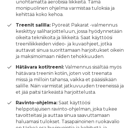
unohtamatta aerobisia liikkeitä. Tämä
monipuolinen ohjelma varmistaa tuloksia ja
kehittää koko kehoa.
Treenit salilla:
Pyöreät Pakarat -valmennus
keskittyy saliharjoitteluun, jossa hyödynnetään
oikeita tekniikoita ja liikkeitä. Saat käyttöösi
treeniliikkeiden video- ja kuvaohjeet, jotka
auttavat sinua suorittamaan harjoitukset oikein
ja maksimoimaan niiden tehokkuuden.
Hätävara kotitreeni:
Valmennus sisältää myös
hätävara treenin kotiin, joten voit treenata
missä ja milloin tahansa, vaikka et pääsisikään
salille. Näin varmistat jatkuvuuden treeneissä ja
et jää paitsi tärkeästä harjoittelusta.
Ravinto-ohjelma:
Saat käyttöösi
helppotajuisen ravinto-ohjelman, joka tukee
tavoitteitasi ja auttaa sinua saavuttamaan
haluamasi tulokset. Tasapainoinen ruokavalio
on tärkeä osa hyvinvointia ja kehitystä, ja