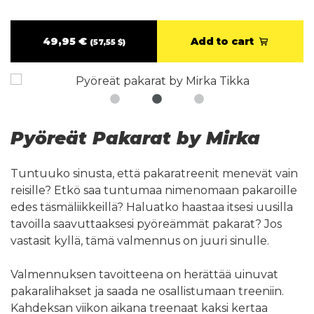
49,95 €
Add to cart
(57,55 $)
Pyöreät Pakarat by Mirka
Tuntuuko sinusta, että pakaratreenit menevät vain
reisille? Etkö saa tuntumaa nimenomaan pakaroille
edes täsmäliikkeillä? Haluatko haastaa itsesi uusilla
tavoilla saavuttaaksesi pyöreämmät pakarat? Jos
vastasit kyllä, tämä valmennus on juuri sinulle.
Valmennuksen tavoitteena on herättää uinuvat
pakaralihakset ja saada ne osallistumaan treeniin.
Kahdeksan viikon aikana treenaat kaksi kertaa