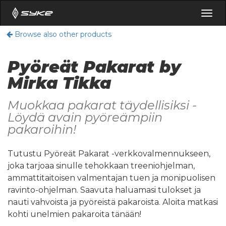
Togg
navig
Browse also other products
Pyöreät Pakarat by
Mirka Tikka
Muokkaa pakarat täydellisiksi -
Löydä avain pyöreämpiin
pakaroihin!
Tutustu Pyöreät Pakarat -verkkovalmennukseen,
joka tarjoaa sinulle tehokkaan treeniohjelman,
ammattitaitoisen valmentajan tuen ja monipuolisen
ravinto-ohjelman. Saavuta haluamasi tulokset ja
nauti vahvoista ja pyöreistä pakaroista. Aloita matkasi
kohti unelmien pakaroita tänään!