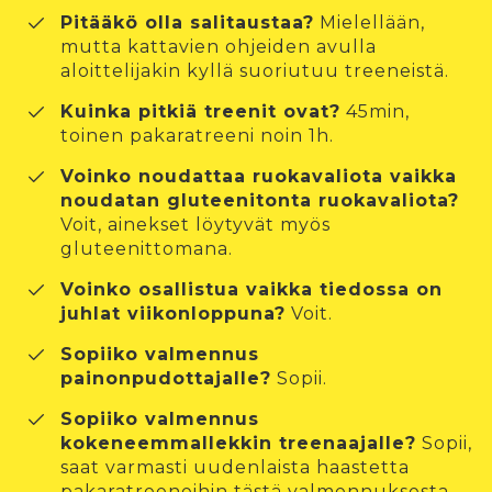
Pitääkö olla salitaustaa?
Mielellään,
mutta kattavien ohjeiden avulla
aloittelijakin kyllä suoriutuu treeneistä.
Kuinka pitkiä treenit ovat?
45min,
toinen pakaratreeni noin 1h.
Voinko noudattaa ruokavaliota vaikka
noudatan gluteenitonta ruokavaliota?
Voit, ainekset löytyvät myös
gluteenittomana.
Voinko osallistua vaikka tiedossa on
juhlat viikonloppuna?
Voit.
Sopiiko valmennus
painonpudottajalle?
Sopii.
Sopiiko valmennus
kokeneemmallekkin treenaajalle?
Sopii,
saat varmasti uudenlaista haastetta
pakaratreeneihin tästä valmennuksesta.