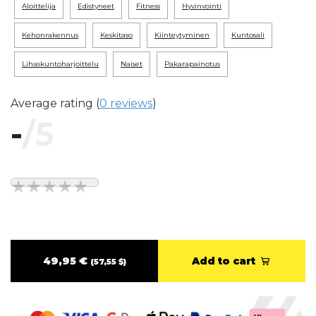
aloittelija
edistyneet
fitness
hyvinvointi
kehonrakennus
keskitaso
kiinteytyminen
kuntosali
lihaskuntoharjoittelu
naiset
pakarapainotus
Average rating (
0 reviews
)
-
/5
49,95 €
Add to cart
(57,55 $)