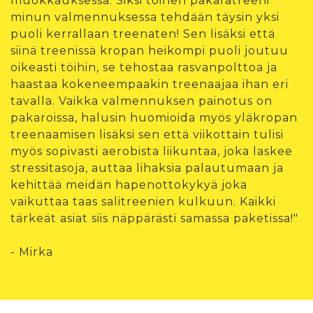
muokkauksessa. Siksi toinen pakaratreeni
minun valmennuksessa tehdään täysin yksi
puoli kerrallaan treenaten! Sen lisäksi että
siinä treenissä kropan heikompi puoli joutuu
oikeasti töihin, se tehostaa rasvanpolttoa ja
haastaa kokeneempaakin treenaajaa ihan eri
tavalla. Vaikka valmennuksen painotus on
pakaroissa, halusin huomioida myös yläkropan
treenaamisen lisäksi sen että viikottain tulisi
myös sopivasti aerobista liikuntaa, joka laskee
stressitasoja, auttaa lihaksia palautumaan ja
kehittää meidän hapenottokykyä joka
vaikuttaa taas salitreenien kulkuun. Kaikki
tärkeät asiat siis näppärästi samassa paketissa!"
- Mirka