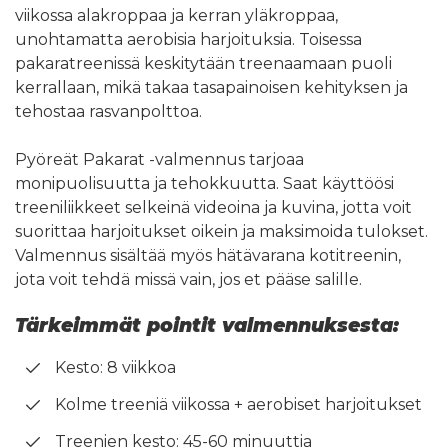
viikossa alakroppaa ja kerran yläkroppaa,
unohtamatta aerobisia harjoituksia. Toisessa
pakaratreenissä keskitytään treenaamaan puoli
kerrallaan, mikä takaa tasapainoisen kehityksen ja
tehostaa rasvanpolttoa.
Pyöreät Pakarat -valmennus tarjoaa
monipuolisuutta ja tehokkuutta. Saat käyttöösi
treeniliikkeet selkeinä videoina ja kuvina, jotta voit
suorittaa harjoitukset oikein ja maksimoida tulokset.
Valmennus sisältää myös hätävarana kotitreenin,
jota voit tehdä missä vain, jos et pääse salille.
Tärkeimmät pointit valmennuksesta:
Kesto: 8 viikkoa
Kolme treeniä viikossa + aerobiset harjoitukset
Treenien kesto: 45-60 minuuttia