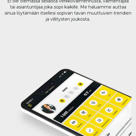
Ei ole olemassa sellaista verkkovalmennusta, valmentajaa
tai asiantuntijaa joka sopii kaikille. Me haluamme auttaa
sinua löytämään itsellesi sopivan tavan muuttuvien trendien
ja villitysten joukosta.