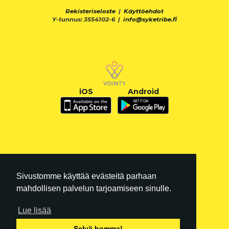
Rekisteriseloste
|
Käyttöehdot
Y-tunnus: 3554102-6 |
info@syketribe.fi
iOS
Android
Sivustomme käyttää evästeitä parhaan
mahdollisen palvelun tarjoamiseen sinulle.
Lue lisää
FI
|
EN
Selvä homma!