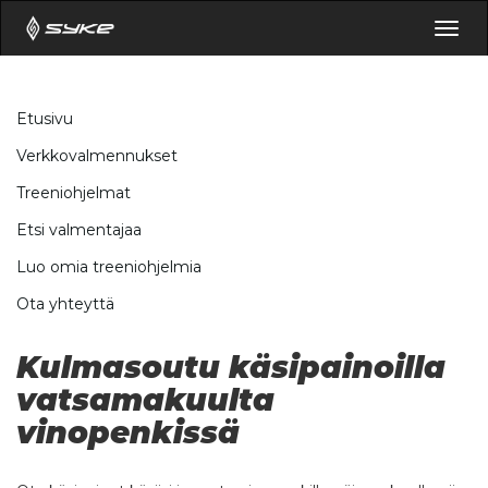
Togg
navig
Etusivu
Verkkovalmennukset
Treeniohjelmat
Etsi valmentajaa
Luo omia treeniohjelmia
Ota yhteyttä
Kulmasoutu käsipainoilla
vatsamakuulta
vinopenkissä