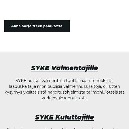
Anna harjoitteen palautetta
SYKE Valmentajille
SYKE auttaa valmentajia tuottamaan tehokkaita,
laadukkaita ja monipuolisia valmennussisältöjä, oli sitten
kysymys yksittäisistä harjoitusohjelmista tai moniulotteisista
verkkovalmennuksista.
SYKE Kuluttajille