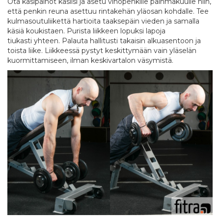
Ota käsipainot käsiisi ja asetu vinopenkille päinmakuulle niin,
että penkin reuna asettuu rintakehän yläosan kohdalle. Tee
kulmasoutuliikettä hartioita taaksepäin vieden ja samalla
käsiä koukistaen. Purista liikkeen lopuksi lapoja
tiukasti yhteen. Palauta hallitusti takaisin alkuasentoon ja
toista liike. Liikkeessä pystyt keskittymään vain yläselän
kuormittamiseen, ilman keskivartalon väsymistä.