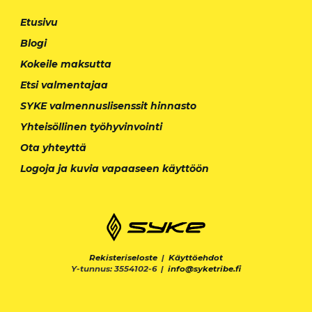
Etusivu
Blogi
Kokeile maksutta
Etsi valmentajaa
SYKE valmennuslisenssit hinnasto
Yhteisöllinen työhyvinvointi
Ota yhteyttä
Logoja ja kuvia vapaaseen käyttöön
Rekisteriseloste
|
Käyttöehdot
Y-tunnus: 3554102-6 |
info@syketribe.fi