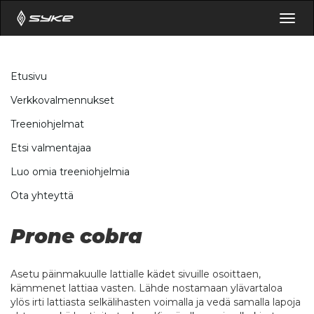
Togg
navig
Etusivu
Verkkovalmennukset
Treeniohjelmat
Etsi valmentajaa
Luo omia treeniohjelmia
Ota yhteyttä
Prone cobra
Asetu päinmakuulle lattialle kädet sivuille osoittaen,
kämmenet lattiaa vasten. Lähde nostamaan ylävartaloa
ylös irti lattiasta selkälihasten voimalla ja vedä samalla lapoja