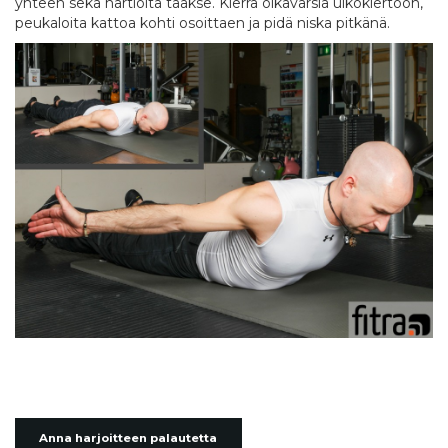
yhteen sekä hartioita taakse. Kierrä olkavarsia ulkokiertoon,
peukaloita kattoa kohti osoittaen ja pidä niska pitkänä.
Anna harjoitteen palautetta