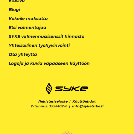
Etusivu
Blogi
Kokeile maksutta
Etsi valmentajaa
SYKE valmennuslisenssit hinnasto
Yhteisöllinen työhyvinvointi
Ota yhteyttä
Logoja ja kuvia vapaaseen käyttöön
Rekisteriseloste
|
Käyttöehdot
Y-tunnus: 3554102-6 |
info@syketribe.fi