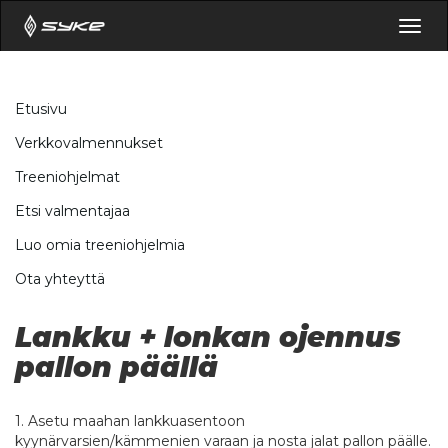
Togg
navig
Etusivu
Verkkovalmennukset
Treeniohjelmat
Etsi valmentajaa
Luo omia treeniohjelmia
Ota yhteyttä
Lankku + lonkan ojennus
pallon päällä
1. Asetu maahan lankkuasentoon
kyynärvarsien/kämmenien varaan ja nosta jalat pallon päälle.