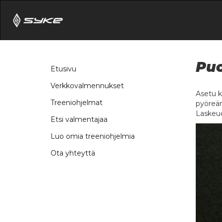
Puo
Etusivu
Verkkovalmennukset
Asetu k
Treeniohjelmat
pyöreän
Laskeud
Etsi valmentajaa
Luo omia treeniohjelmia
Ota yhteyttä