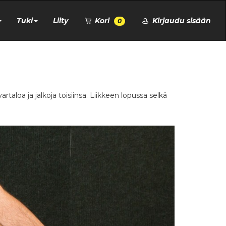
Tuki
Liity
Kori
Kirjaudu sisään
0
aloa ja jalkoja toisiinsa. Liikkeen lopussa selkä