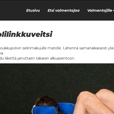
Etusivu
Etsi valmentajaa
Valmentajille
lilinkkuveitsi
oukkupolvin selinmakuulle matolle. Lähennä samanaikaisesti ylävart
ä.
u liikettä jarruttaen takaisin alkuasentoon.