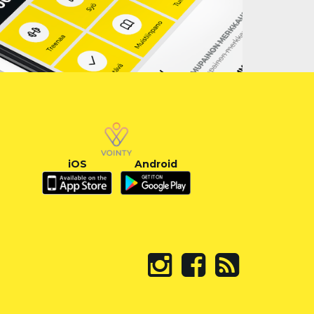
iOS
Android