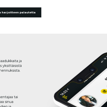
 harjoitteen palautetta
aadukkaita ja
 yksittäisistä
lmennuksista.
entajaa tai
taa sinua
dien ja