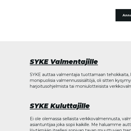
Anna
SYKE Valmentajille
SYKE auttaa valmentajia tuottamaan tehokkaita, l
monipuolisia valmennussisältöjä, oli sitten kysymys
harjoitusohjelmista tai moniulotteisista verkkova
SYKE Kuluttajille
Ei ole olemassa sellaista verkkovalmennusta, valm
asiantuntijaa joka sopii kaikille. Me haluamme aut
löytämään itsellesi sopivan tavan muuttuvien tren