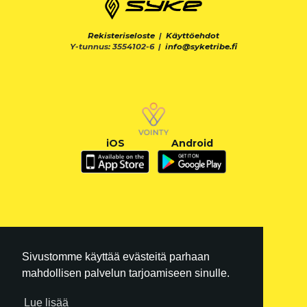
Rekisteriseloste
|
Käyttöehdot
Y-tunnus: 3554102-6 |
info@syketribe.fi
iOS
Android
Sivustomme käyttää evästeitä parhaan
mahdollisen palvelun tarjoamiseen sinulle.
Lue lisää
FI
|
EN