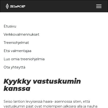
Togg
navig
Etusivu
Verkkovalmennukset
Treeniohjelmat
Etsi valmentajaa
Luo omia treeniohjelmia
Ota yhteyttä
Kyykky vastuskumin
kanssa
Seiso lantion levyisessä haara- asennossa siten, että
vastuskumin päät ovat molempien jalkojesi alla ja nauha