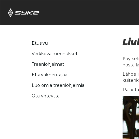
Liu
Etusivu
Verkkovalmennukset
Käy seli
Treeniohjelmat
nosta la
Lähde li
Etsi valmentajaa
kuitenki
Luo omia treeniohjelmia
Palauta
Ota yhteyttä