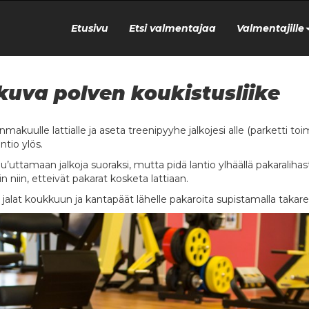
Etusivu
Etsi valmentajaa
Valmentajille
kuva polven koukistusliike
nmakuulle lattialle ja aseta treenipyyhe jalkojesi alle (parketti toim
ntio ylös.
u’uttamaan jalkoja suoraksi, mutta pidä lantio ylhäällä pakaralihast
n niin, etteivät pakarat kosketa lattiaan.
 jalat koukkuun ja kantapäät lähelle pakaroita supistamalla takarei