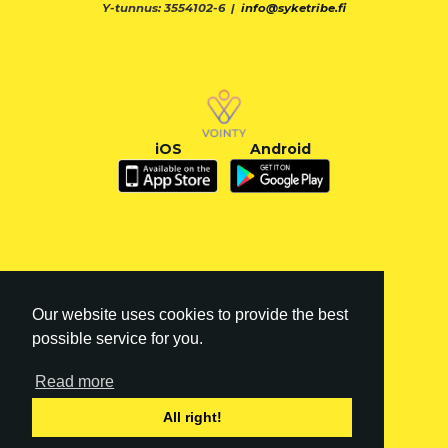
Y-tunnus: 3554102-6 |
info@syketribe.fi
iOS
Android
Our website uses cookies to provide the best
possible service for you.
Read more
FI
|
EN
All right!