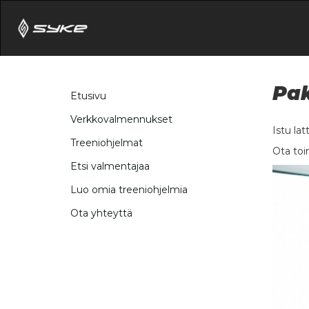
Pak
Etusivu
Verkkovalmennukset
Istu lat
Treeniohjelmat
Ota toi
Etsi valmentajaa
Luo omia treeniohjelmia
Ota yhteyttä