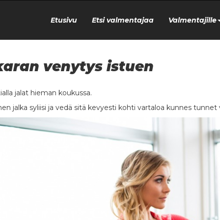
Etusivu
Etsi valmentajaa
Valmentajille
aran venytys istuen
tialla jalat hieman koukussa.
nen jalka syliisi ja vedä sitä kevyesti kohti vartaloa kunnes tunne