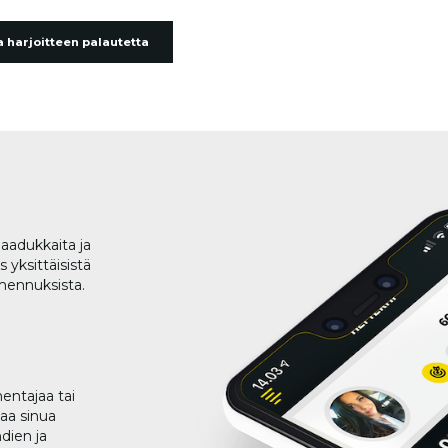
 harjoitteen palautetta
aadukkaita ja
 yksittäisistä
lmennuksista.
entajaa tai
taa sinua
dien ja