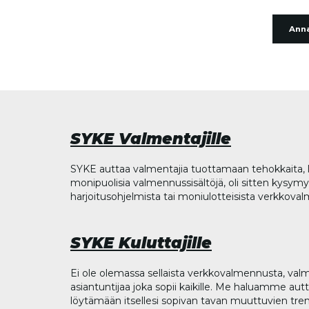
Anna
SYKE Valmentajille
SYKE auttaa valmentajia tuottamaan tehokkaita, l
monipuolisia valmennussisältöjä, oli sitten kysymys
harjoitusohjelmista tai moniulotteisista verkkova
SYKE Kuluttajille
Ei ole olemassa sellaista verkkovalmennusta, valm
asiantuntijaa joka sopii kaikille. Me haluamme aut
löytämään itsellesi sopivan tavan muuttuvien tren