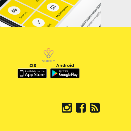
iOS
Android