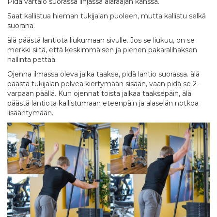
Pidä vartalo suorassa linjassa alaraajan kanssa.
Saat kallistua hieman tukijalan puoleen, mutta kallistu selkä
suorana.
älä päästä lantiota liukumaan sivulle. Jos se liukuu, on se
merkki siitä, että keskimmäisen ja pienen pakaralihaksen
hallinta pettää.
Ojenna ilmassa oleva jalka taakse, pidä lantio suorassa. älä
päästä tukijalan polvea kiertymään sisään, vaan pidä se 2-
varpaan päällä. Kun ojennat toista jalkaa taaksepäin, älä
päästä lantiota kallistumaan eteenpäin ja alaselän notkoa
lisääntymään.