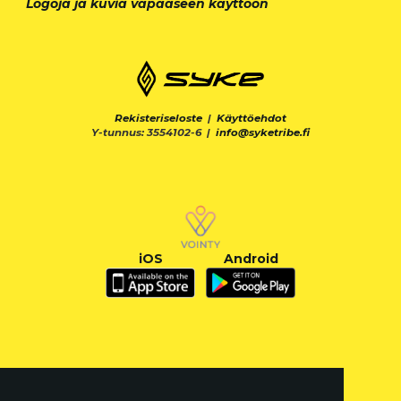
Logoja ja kuvia vapaaseen käyttöön
Rekisteriseloste
|
Käyttöehdot
Y-tunnus: 3554102-6 |
info@syketribe.fi
iOS
Android