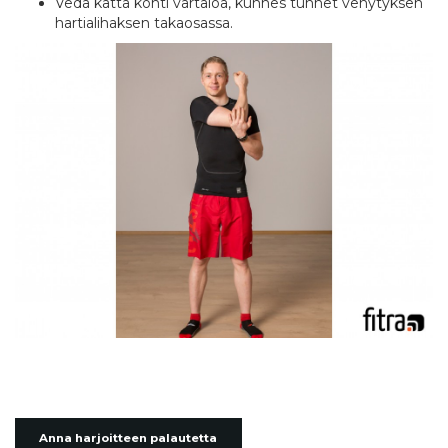
Vedä kättä kohti vartaloa, kunnes tunnet venytyksen
hartialihaksen takaosassa.
Anna harjoitteen palautetta