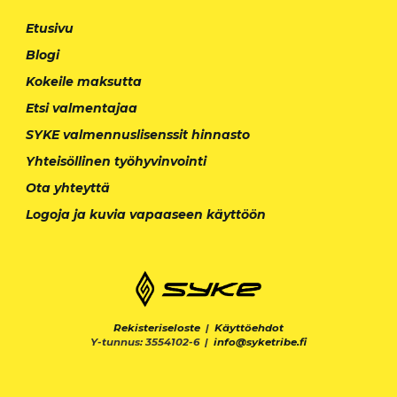
Etusivu
Blogi
Kokeile maksutta
Etsi valmentajaa
SYKE valmennuslisenssit hinnasto
Yhteisöllinen työhyvinvointi
Ota yhteyttä
Logoja ja kuvia vapaaseen käyttöön
Rekisteriseloste
|
Käyttöehdot
Y-tunnus: 3554102-6 |
info@syketribe.fi