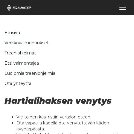
Togg
navig
Etusivu
Verkkovalmennukset
Treeniohjelmat
Etsi valmentajaa
Luo omia treeniohjelmia
Ota yhteyttä
Hartialihaksen venytys
Vie toinen käsi ristiin vartalon eteen.
Ota vapaalla kädellä ote venytettävän käden
kyynärpäästä.