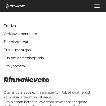
Togg
navig
Etusivu
Verkkovalmennukset
Treeniohjelmat
Etsi valmentajaa
Luo omia treeniohjelmia
Ota yhteyttä
Rinnalleveto
Ota lantion levyinen haara-asento. Polvet ovat reilusti
koukussa ja takapuoli alhaalla.
Ota hieman hartioita leveämpi myötäote tangosta.