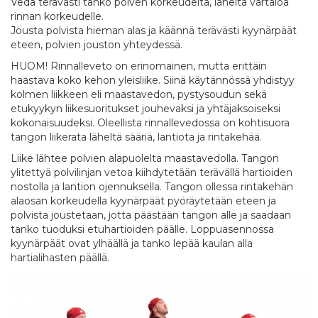
Vedä terävästi tanko polven korkeudelta, läheltä vartaloa
rinnan korkeudelle.
Jousta polvista hieman alas ja käännä terävästi kyynärpäät
eteen, polvien jouston yhteydessä.
HUOM! Rinnalleveto on erinomainen, mutta erittäin
haastava koko kehon yleisliike. Siinä käytännössä yhdistyy
kolmen liikkeen eli maastavedon, pystysoudun sekä
etukyykyn liikesuoritukset jouhevaksi ja yhtäjaksoiseksi
kokonaisuudeksi. Oleellista rinnallevedossa on kohtisuora
tangon liikerata läheltä sääriä, lantiota ja rintakehää.
Liike lähtee polvien alapuolelta maastavedolla. Tangon
ylitettyä polvilinjan vetoa kiihdytetään terävällä hartioiden
nostolla ja lantion ojennuksella. Tangon ollessa rintakehän
alaosan korkeudella kyynärpäät pyöräytetään eteen ja
polvista joustetaan, jotta päästään tangon alle ja saadaan
tanko tuoduksi etuhartioiden päälle. Loppuasennossa
kyynärpäät ovat ylhäällä ja tanko lepää kaulan alla
hartialihasten päällä.