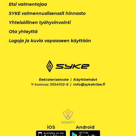
Etsi valmentajaa
SYKE valmennuslisenssit hinnasto
Yhteisöllinen työhyvinvointi
Ota yhteyttä
Logoja ja kuvia vapaaseen käyttöön
Rekisteriseloste
|
Käyttöehdot
Y-tunnus: 3554102-6 |
info@syketribe.fi
iOS
Android