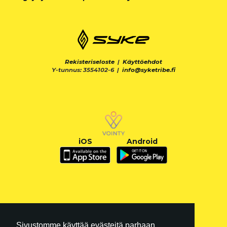
Rekisteriseloste
|
Käyttöehdot
Y-tunnus: 3554102-6 |
info@syketribe.fi
iOS
Android
Sivustomme käyttää evästeitä parhaan