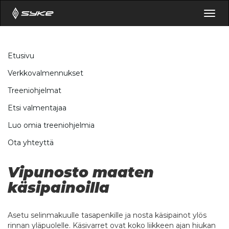
Togg
navig
Etusivu
Verkkovalmennukset
Treeniohjelmat
Etsi valmentajaa
Luo omia treeniohjelmia
Ota yhteyttä
Vipunosto maaten
käsipainoilla
Asetu selinmakuulle tasapenkille ja nosta käsipainot ylös
rinnan yläpuolelle. Käsivarret ovat koko liikkeen ajan hiukan