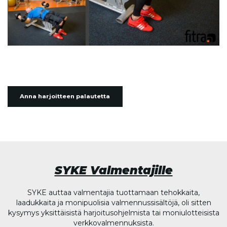
Anna harjoitteen palautetta
SYKE Valmentajille
SYKE auttaa valmentajia tuottamaan tehokkaita,
laadukkaita ja monipuolisia valmennussisältöjä, oli sitten
kysymys yksittäisistä harjoitusohjelmista tai moniulotteisista
verkkovalmennuksista.