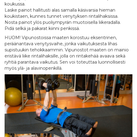
koukussa.
Laske painot hallitusti alas samalla käsivarsia hieman
koukistaen, kunnes tunnet venytyksen rintalihaksissa.
Nosta painot ylös puoliympyrän muotoisella liikeradalla.
Pidä selkä ja pakarat kiinni penkissä.
HUOM! Vipunostoissa maaten korostuu eksentrinen,
peräänantava venytysvaihe, jonka vaikutuksesta lihas
supistuukin tehokkaammin. Vipunostot maaten on mainio
eristävä liike rintalihaksille, jolla on rintakehää avaava sekä
ryhtiä parantava vaikutus. Sen voi toteuttaa luonnollisesti
myös ylä- ja alavinopenkillä.