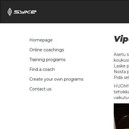
Vip
Homepage
Online coachings
Asetu s
Training programs
koukuss
Laske p
Find a coach
Nosta p
Pidä sel
Create your own programs
HUOM! V
Contact us
tehokka
vaikutus