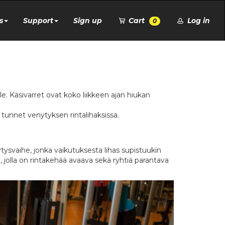
s
Support
Sign up
Cart
Log in
0
le. Käsivarret ovat koko liikkeen ajan hiukan
 tunnet venytyksen rintalihaksissa.
svaihe, jonka vaikutuksesta lihas supistuukin
 jolla on rintakehää avaava sekä ryhtiä parantava