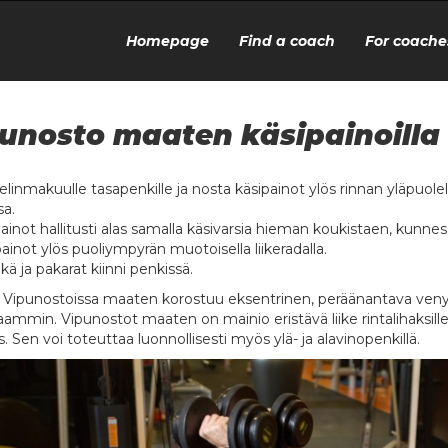
Homepage
Find a coach
For coache
unosto maaten käsipainoilla
elinmakuulle tasapenkille ja nosta käsipainot ylös rinnan yläpuolel
a.
ainot hallitusti alas samalla käsivarsia hieman koukistaen, kunnes
ainot ylös puoliympyrän muotoisella liikeradalla.
kä ja pakarat kiinni penkissä.
ipunostoissa maaten korostuu eksentrinen, peräänantava venyty
ammin. Vipunostot maaten on mainio eristävä liike rintalihaksille,
. Sen voi toteuttaa luonnollisesti myös ylä- ja alavinopenkillä.