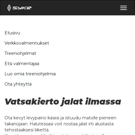
Togg
navig
Etusivu
Verkkovalmennukset
Treeniohjelmat
Etsi valmentajaa
Luo omia treeniohjelmia
Ota yhteyttä
Vatsakierto jalat ilmassa
Ota kevyt levypaino käsiisi ja istuudu matolle pieneen
takanojaan. Halutessasi voit nostaa jalat irti alustasta
tehostaaksesi liikettä.