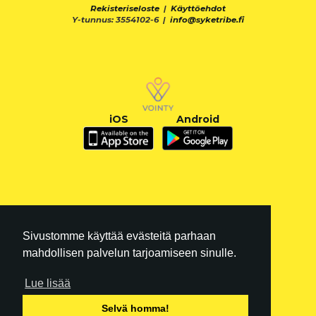
Rekisteriseloste
|
Käyttöehdot
Y-tunnus: 3554102-6 |
info@syketribe.fi
iOS
Android
Sivustomme käyttää evästeitä parhaan
mahdollisen palvelun tarjoamiseen sinulle.
Lue lisää
FI
|
EN
Selvä homma!