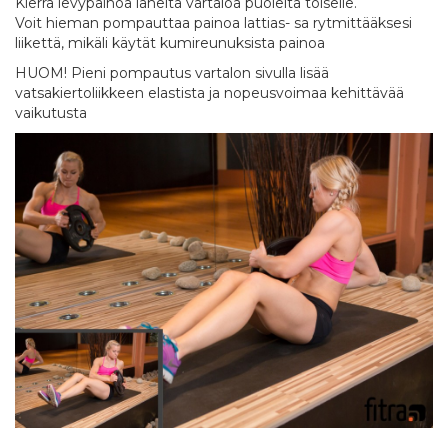
Kierrä levypainoa läheltä vartaloa puolelta toiselle.
Voit hieman pompauttaa painoa lattias- sa rytmittääksesi
liikettä, mikäli käytät kumireunuksista painoa
HUOM! Pieni pompautus vartalon sivulla lisää
vatsakiertoliikkeen elastista ja nopeusvoimaa kehittävää
vaikutusta