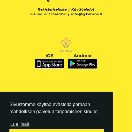
Rekisteriseloste
|
Käyttöehdot
Y-tunnus: 3554102-6 |
info@syketribe.fi
iOS
Android
Sivustomme käyttää evästeitä parhaan
mahdollisen palvelun tarjoamiseen sinulle.
Lue lisää
FI
|
EN