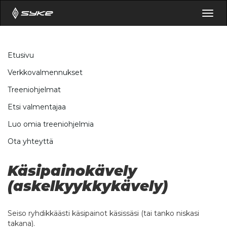
Togg
navig
Etusivu
Verkkovalmennukset
Treeniohjelmat
Etsi valmentajaa
Luo omia treeniohjelmia
Ota yhteyttä
Käsipainokävely
(askelkyykkykävely)
Seiso ryhdikkäästi käsipainot käsissäsi (tai tanko niskasi
takana).