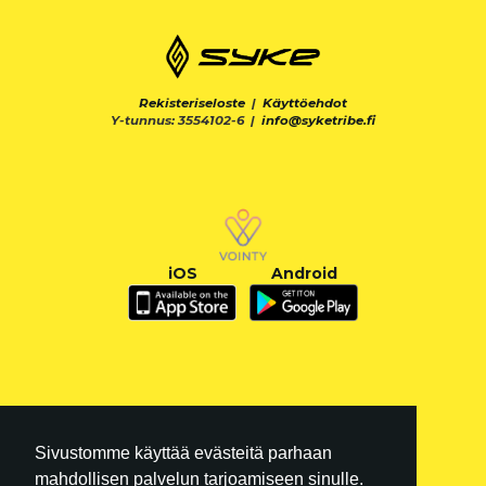
Rekisteriseloste
|
Käyttöehdot
Y-tunnus: 3554102-6 |
info@syketribe.fi
iOS
Android
Sivustomme käyttää evästeitä parhaan
mahdollisen palvelun tarjoamiseen sinulle.