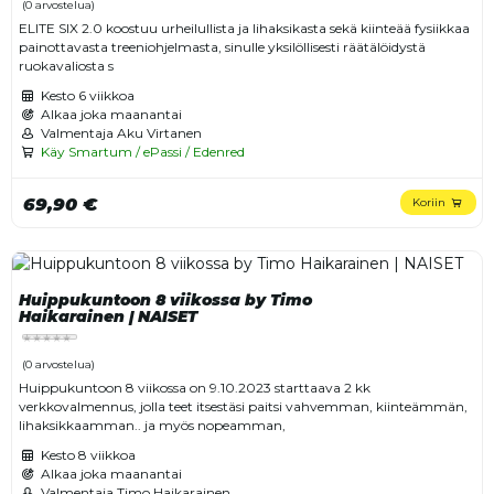
(0 arvostelua)
ELITE SIX 2.0 koostuu urheilullista ja lihaksikasta sekä kiinteää fysiikkaa
painottavasta treeniohjelmasta, sinulle yksilöllisesti räätälöidystä
ruokavaliosta s
Kesto
6 viikkoa
Alkaa joka maanantai
Valmentaja Aku Virtanen
Käy Smartum / ePassi / Edenred
69,90 €
Koriin
Huippukuntoon 8 viikossa by Timo
Haikarainen | NAISET
(0 arvostelua)
Huippukuntoon 8 viikossa on 9.10.2023 starttaava 2 kk
verkkovalmennus, jolla teet itsestäsi paitsi vahvemman, kiinteämmän,
lihaksikkaamman.. ja myös nopeamman,
Kesto
8 viikkoa
Alkaa joka maanantai
Valmentaja Timo Haikarainen