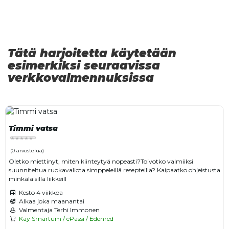
Tätä harjoitetta käytetään
esimerkiksi seuraavissa
verkkovalmennuksissa
Timmi vatsa
(0 arvostelua)
Oletko miettinyt, miten kiinteytyä nopeasti?Toivotko valmiiksi
suunniteltua ruokavaliota simppeleillä resepteillä? Kaipaatko ohjeistusta
minkälaisilla liikkeill
Kesto
4 viikkoa
Alkaa joka maanantai
Valmentaja Terhi Immonen
Käy Smartum / ePassi / Edenred