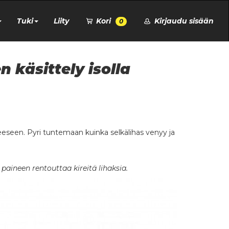
Tuki
Liity
Kori
Kirjaudu sisään
0
n käsittely isolla
teeseen. Pyri tuntemaan kuinka selkälihas venyy ja
paineen rentouttaa kireitä lihaksia.