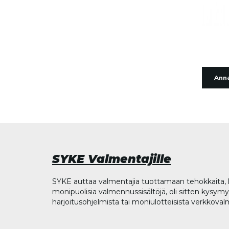
Anna
SYKE Valmentajille
SYKE auttaa valmentajia tuottamaan tehokkaita, l
monipuolisia valmennussisältöjä, oli sitten kysymys
harjoitusohjelmista tai moniulotteisista verkkova