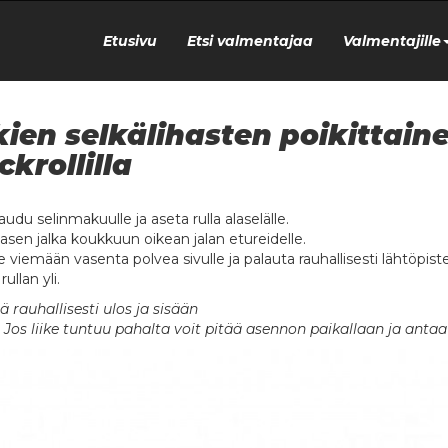
Etusivu
Etsi valmentajaa
Valmentajille
kien selkälihasten poikittaine
ckrollilla
audu selinmakuulle ja aseta rulla alaselälle.
vasen jalka koukkuun oikean jalan etureidelle.
e viemään vasenta polvea sivulle ja palauta rauhallisesti lähtöpis
ullan yli.
ä rauhallisesti ulos ja sisään
Jos liike tuntuu pahalta voit pitää asennon paikallaan ja antaa 