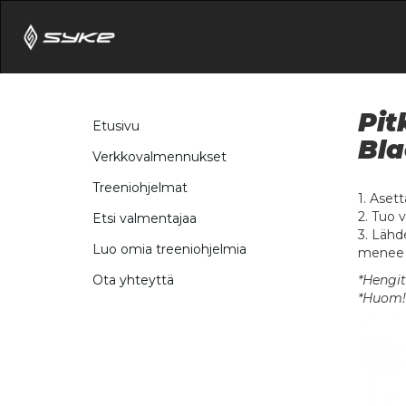
Pit
Etusivu
Bla
Verkkovalmennukset
Treeniohjelmat
1. Asett
2. Tuo 
Etsi valmentajaa
3. Lähd
Luo omia treeniohjelmia
menee r
*Hengit
Ota yhteyttä
*Huom! 