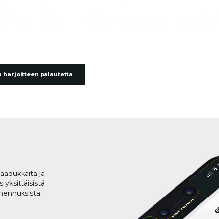
 harjoitteen palautetta
aadukkaita ja
 yksittäisistä
lmennuksista.