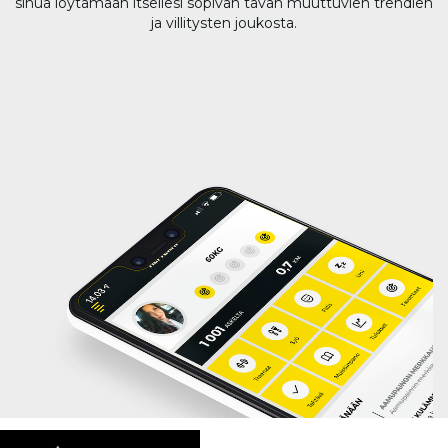
sinua löytämään itsellesi sopivan tavan muuttuvien trendien
ja villitysten joukosta.