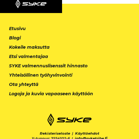
Etusivu
Blogi
Kokeile maksutta
Etsi valmentajaa
SYKE valmennuslisenssit hinnasto
Yhteisöllinen työhyvinvointi
Ota yhteyttä
Logoja ja kuvia vapaaseen käyttöön
Rekisteriseloste
|
Käyttöehdot
Y-tunnus: 3554102-6 |
info@syketribe.fi