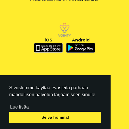
iOS
Android
Sivustomme käyttää evästeitä parhaan
mahdollisen palvelun tarjoamiseen sinulle.
Lue lisää
FI
|
EN
Selvä homma!