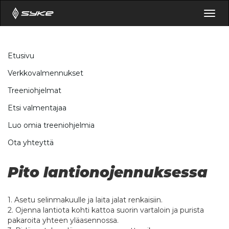
Togg
navig
Etusivu
Verkkovalmennukset
Treeniohjelmat
Etsi valmentajaa
Luo omia treeniohjelmia
Ota yhteyttä
Pito lantionojennuksessa
1. Asetu selinmakuulle ja laita jalat renkaisiin.
2. Ojenna lantiota kohti kattoa suorin vartaloin ja purista
pakaroita yhteen yläasennossa.