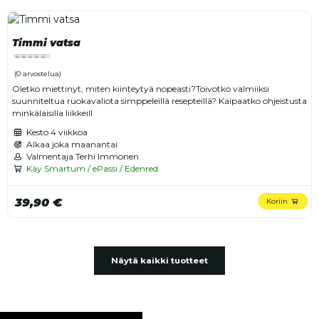
Timmi vatsa
(0 arvostelua)
Oletko miettinyt, miten kiinteytyä nopeasti?Toivotko valmiiksi
suunniteltua ruokavaliota simppeleillä resepteillä? Kaipaatko ohjeistusta
minkälaisilla liikkeill
Kesto
4 viikkoa
Alkaa joka maanantai
Valmentaja Terhi Immonen
Käy Smartum / ePassi / Edenred
39,90 €
Koriin
Näytä kaikki tuotteet