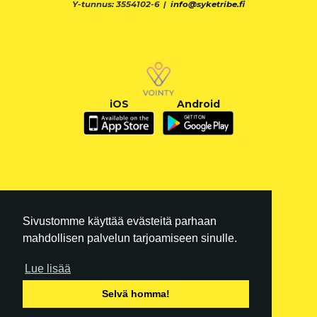
Y-tunnus: 3554102-6 |
info@syketribe.fi
iOS
Android
Sivustomme käyttää evästeitä parhaan
mahdollisen palvelun tarjoamiseen sinulle.
Lue lisää
FI
|
EN
Selvä homma!