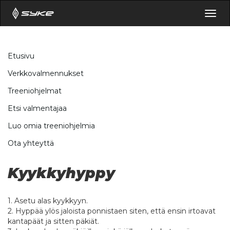
Togg
navig
Etusivu
Verkkovalmennukset
Treeniohjelmat
Etsi valmentajaa
Luo omia treeniohjelmia
Ota yhteyttä
Kyykkyhyppy
1. Asetu alas kyykkyyn.
2. Hyppää ylös jaloista ponnistaen siten, että ensin irtoavat
kantapäät ja sitten päkiät.