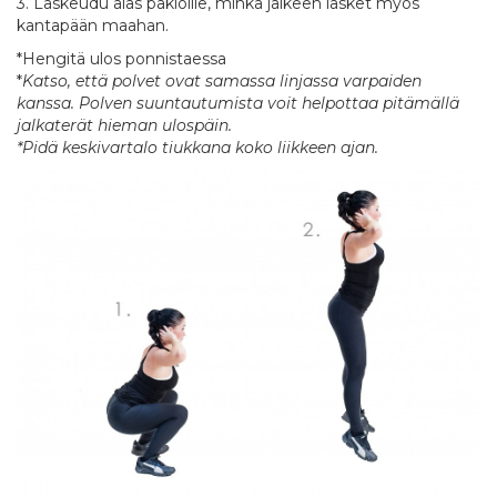
3. Laskeudu alas päkiöille, minkä jälkeen lasket myös
kantapään maahan.
*Hengitä ulos ponnistaessa
*
Katso, että polvet ovat samassa linjassa varpaiden
kanssa. Polven suuntautumista voit helpottaa pitämällä
jalkaterät hieman ulospäin.
*Pidä keskivartalo tiukkana koko liikkeen ajan.