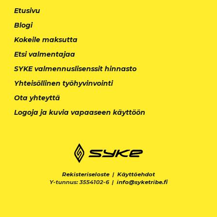
Etusivu
Blogi
Kokeile maksutta
Etsi valmentajaa
SYKE valmennuslisenssit hinnasto
Yhteisöllinen työhyvinvointi
Ota yhteyttä
Logoja ja kuvia vapaaseen käyttöön
Rekisteriseloste
|
Käyttöehdot
Y-tunnus: 3554102-6 |
info@syketribe.fi