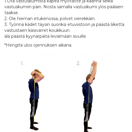
1.Ota vastuskumista kapea myötäote ja käännä selkä
vastuskumiin päin. Nosta samalla vastuskumi ylös päälaen
taakse.
2. Ole hieman etukenossa, polvet vierekkäin.
3. Työnnä kädet täysin suoriksi etuviistoon ja päästä liikettä
vastustaen käsivarret koukkuun.
älä päästä kyynärpäitä leviämään sivuille.
*Hengitä ulos ojennuksen aikana.