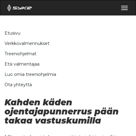
Togg
navig
Etusivu
Verkkovalmennukset
Treeniohjelmat
Etsi valmentajaa
Luo omia treeniohjelmia
Ota yhteyttä
Kahden käden
ojentajapunnerrus pään
takaa vastuskumilla