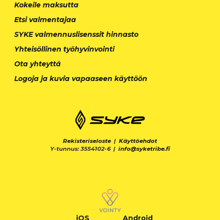
Kokeile maksutta
Etsi valmentajaa
SYKE valmennuslisenssit hinnasto
Yhteisöllinen työhyvinvointi
Ota yhteyttä
Logoja ja kuvia vapaaseen käyttöön
Rekisteriseloste
|
Käyttöehdot
Y-tunnus: 3554102-6 |
info@syketribe.fi
iOS
Android