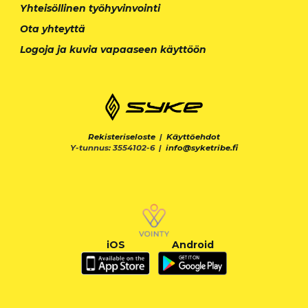
Yhteisöllinen työhyvinvointi
Ota yhteyttä
Logoja ja kuvia vapaaseen käyttöön
Rekisteriseloste
|
Käyttöehdot
Y-tunnus: 3554102-6 |
info@syketribe.fi
iOS
Android