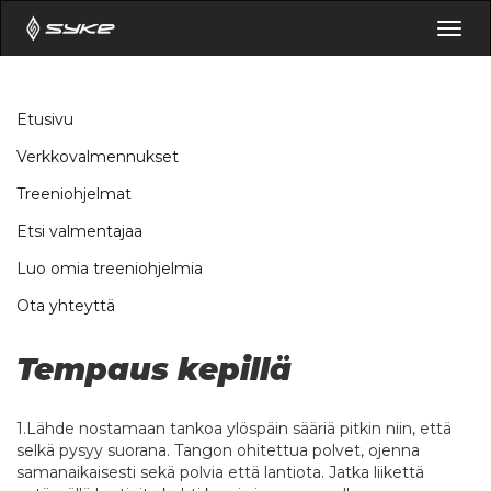
Togg
navig
Etusivu
Verkkovalmennukset
Treeniohjelmat
Etsi valmentajaa
Luo omia treeniohjelmia
Ota yhteyttä
Tempaus kepillä
1.Lähde nostamaan tankoa ylöspäin sääriä pitkin niin, että
selkä pysyy suorana. Tangon ohitettua polvet, ojenna
samanaikaisesti sekä polvia että lantiota. Jatka liikettä