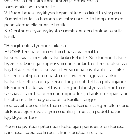
vetämällä hartioita kohti korvia ja nousemalla
samanaikaisesti varpaille.
2. Pudottaudu kyykkyyn kepin jatkaessa liikettä ylöspäin.
Suorista kädet ja käännä ranteitasi niin, että keppi nousee
pään yläpuolelle suorille käsille.
3. Ojentaudu syväkyykystä suoraksi pitäen tankoa suorilla
käsillä.
*Hengitä ulos työnnön aikana
HUOM! Tempaus on erittäin haastava, mutta
kokonaisvaltainen yleisliike koko keholle. Sen luonne tukee
hyvin maksimi- ja nopeusvoiman hankintaa. Tempauksessa
käytetään hartioita selvästi leveämpää myötäotetta. Liike
lähtee puoliripeällä maasta nostovaiheella, jossa tanko
kulkee läheltä sääriä ja reisiä. Tangon ohitettua polvilinjanon
liikenopeutta kasvatettava. Tangon lähestyessä lantiota on
se saavuttanut suurimman nopeuden ja tanko tempaistaan
läheltä rintakehää ylös suorille käsille. Tangon
nousuvaiheeseen liitetään samanaikainen tangon alle meno
eli kädet ojentuvat täysin suoriksi ja nostaja pudottautuu
kyykkyasentoon.
Kuorma pyritään pitämään koko ajan painopisteen kanssa
samassa, suorassa linjassa, kun noustaan reisi- ja