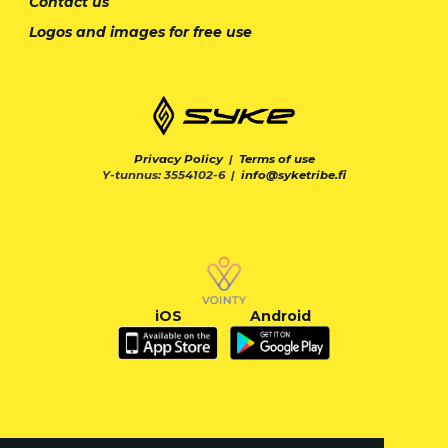
Contact us
Logos and images for free use
Privacy Policy
|
Terms of use
Y-tunnus: 3554102-6 |
info@syketribe.fi
iOS
Android