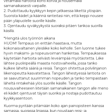
vetämällä hartioita kohti korvia ja nousemalla
samanaikaisesti varpaille.
2. Pudottaudu kyykkyyn kepin jatkaessa liikettä ylöspäin.
Suorista kädet ja käännä ranteitasi niin, että keppi nousee
pään yläpuolelle suorille käsille.
3. Ojentaudu syväkyykystä suoraksi pitäen tankoa suorilla
käsillä.
*Hengitä ulos työnnön aikana
HUOM! Tempaus on erittäin haastava, mutta
kokonaisvaltainen yleisliike koko keholle. Sen luonne tukee
hyvin maksimi- ja nopeusvoiman hankintaa. Tempauksessa
käytetään hartioita selvästi leveämpää myötäotetta. Liike
lähtee puoliripeällä maasta nostovaiheella, jossa tanko
kulkee läheltä sääriä ja reisiä. Tangon ohitettua polvilinjanon
liikenopeutta kasvatettava. Tangon lähestyessä lantiota on
se saavuttanut suurimman nopeuden ja tanko tempaistaan
läheltä rintakehää ylös suorille käsille. Tangon
nousuvaiheeseen liitetään samanaikainen tangon alle meno
eli kädet ojentuvat täysin suoriksi ja nostaja pudottautuu
kyykkyasentoon.
Kuorma pyritään pitämään koko ajan painopisteen kanssa
samassa, suorassa linjassa, kun noustaan reisi- ja