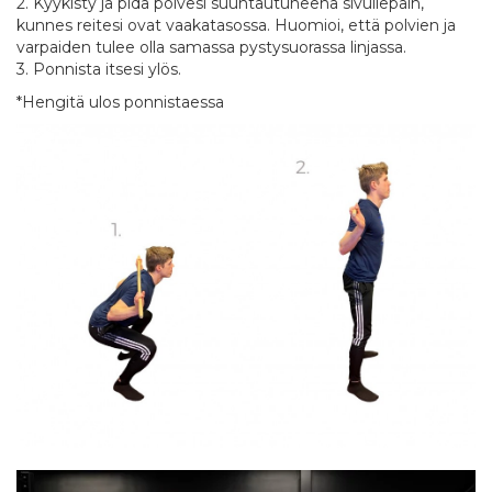
2. Kyykisty ja pidä polvesi suuntautuneena sivullepäin,
kunnes reitesi ovat vaakatasossa. Huomioi, että polvien ja
varpaiden tulee olla samassa pystysuorassa linjassa.
3. Ponnista itsesi ylös.
*Hengitä ulos ponnistaessa