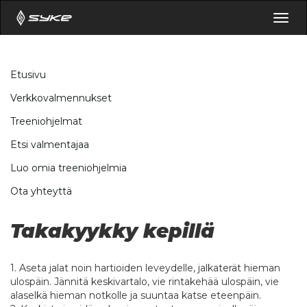
Togg
navig
Etusivu
Verkkovalmennukset
Treeniohjelmat
Etsi valmentajaa
Luo omia treeniohjelmia
Ota yhteyttä
Takakyykky kepillä
1. Aseta jalat noin hartioiden leveydelle, jalkaterät hieman
ulospäin. Jännitä keskivartalo, vie rintakehää ulospäin, vie
alaselkä hieman notkolle ja suuntaa katse eteenpäin.