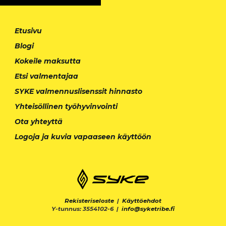
Etusivu
Blogi
Kokeile maksutta
Etsi valmentajaa
SYKE valmennuslisenssit hinnasto
Yhteisöllinen työhyvinvointi
Ota yhteyttä
Logoja ja kuvia vapaaseen käyttöön
Rekisteriseloste
|
Käyttöehdot
Y-tunnus: 3554102-6 |
info@syketribe.fi