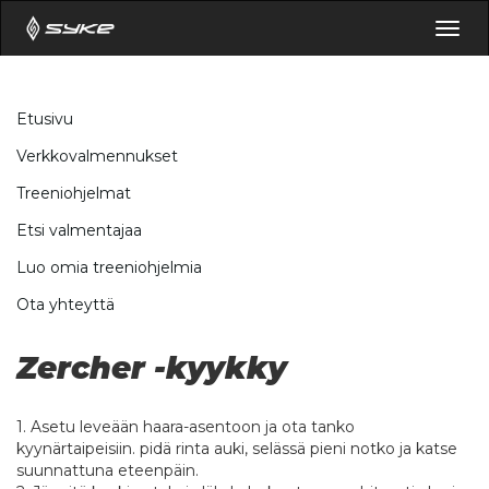
Togg
navig
Etusivu
Verkkovalmennukset
Treeniohjelmat
Etsi valmentajaa
Luo omia treeniohjelmia
Ota yhteyttä
Zercher -kyykky
1. Asetu leveään haara-asentoon ja ota tanko
kyynärtaipeisiin. pidä rinta auki, selässä pieni notko ja katse
suunnattuna eteenpäin.