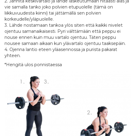
2. Jännitä keskivartalo ja lähde laskeutumaan hitaasti alas ja
vie samalla tanko joko polvien etupuolelle (tämä on
liikkuvuudesta kiinni) tai jättämällä sen polvien
korkeudelle/yläpuolelle.
3. Lähde nostamaan tankoa ylös siten että kaikki nivelet
ojentuu samanaikaisesti. Pyri välttämään että peppu ei
nouse ennen kuin muu vartalo ojentuu. Täten peppu
nousee samaan aikaan kun ylävartalo ojentuu taaksepäin.
4. Ojenna lantio eteen yläasennossa ja purista pakarat
yhteen.
*Hengitä ulos ponnistaessa