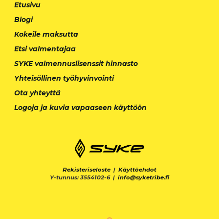
Etusivu
Blogi
Kokeile maksutta
Etsi valmentajaa
SYKE valmennuslisenssit hinnasto
Yhteisöllinen työhyvinvointi
Ota yhteyttä
Logoja ja kuvia vapaaseen käyttöön
Rekisteriseloste
|
Käyttöehdot
Y-tunnus: 3554102-6 |
info@syketribe.fi