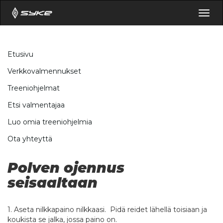
Togg
navig
Etusivu
Verkkovalmennukset
Treeniohjelmat
Etsi valmentajaa
Luo omia treeniohjelmia
Ota yhteyttä
Polven ojennus
seisaaltaan
1. Aseta nilkkapaino nilkkaasi. Pidä reidet lähellä toisiaan ja
koukista se jalka, jossa paino on.