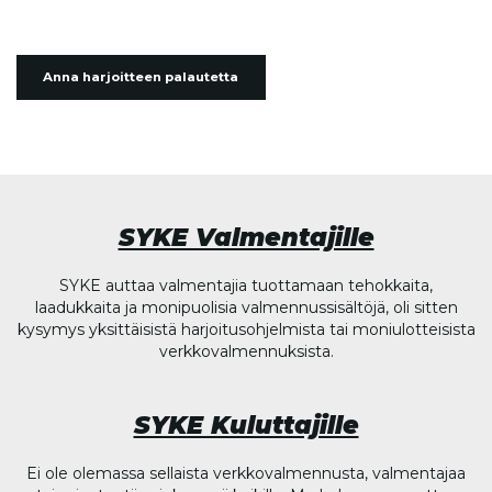
Anna harjoitteen palautetta
SYKE Valmentajille
SYKE auttaa valmentajia tuottamaan tehokkaita,
laadukkaita ja monipuolisia valmennussisältöjä, oli sitten
kysymys yksittäisistä harjoitusohjelmista tai moniulotteisista
verkkovalmennuksista.
SYKE Kuluttajille
Ei ole olemassa sellaista verkkovalmennusta, valmentajaa