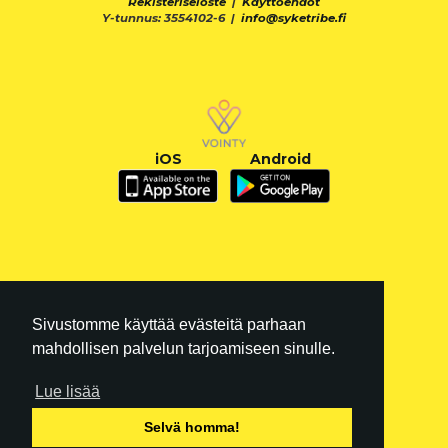
Rekisteriseloste
|
Käyttöehdot
Y-tunnus: 3554102-6 |
info@syketribe.fi
iOS
Android
Sivustomme käyttää evästeitä parhaan
mahdollisen palvelun tarjoamiseen sinulle.
Lue lisää
FI
|
EN
Selvä homma!