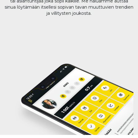
tai asiantuntijaa joka sopii kaikille. Me haluamme auttaa
sinua löytämään itsellesi sopivan tavan muuttuvien trendien
ja villitysten joukosta.