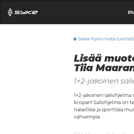
Et
Selaa myös muita tuotteit
Lisää muot
Tiia Maara
1+2-jakoinen sali
1+2-jakoinen saliohjelma 
kropan! Saliohjelma on teh
naisellisia ja sporttisia m
vahvempia.