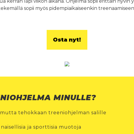
 kerran läpi viikon aikana. Ohjelma sopii erittäin hyvin y
ekemällä sopii myös pidempiaikaiseenkin treenaamiseen
Osta nyt!
ENIOHJELMA MINULLE?
 mutta tehokkaan treeniohjelman salille
naisellisia ja sporttisia muotoja