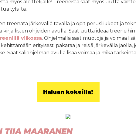
tä myös aloittelijalle! Treeneistä saat myös uutta vaihtel
ua tylsiltä.
 treenata järkevällä tavalla ja opit perusliikkeet ja tekn
 kirjallisten ohjeiden avulla. Saat uutta ideaa treeneihin
reenillä viikossa
. Ohjelmalla saat muotoja ja voimaa lis
ehittämään erityisesti pakaraa ja reisiä järkevällä jaolla, j
e. Saat saliohjelman avulla lisää voimaa ja mikä tärkeint
Haluan kokeilla!
I TIIA MAARANEN