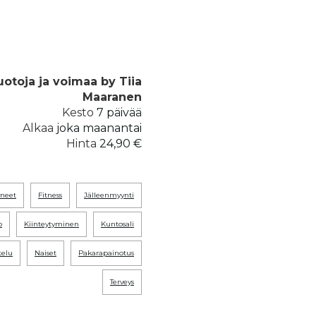
otoja ja voimaa by Tiia
Maaranen
Kesto
7 päivää
Alkaa
joka maanantai
Hinta
24,90 €
tyneet
fitness
jälleenmyynti
o
kiinteytyminen
kuntosali
telu
naiset
pakarapainotus
terveys