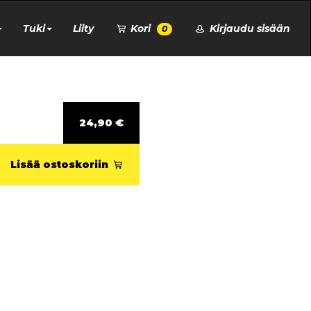
Tuki
Liity
Kori
Kirjaudu sisään
0
24,90 €
Lisää ostoskoriin