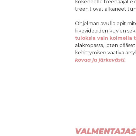
kokeneelle treenaajalle et
treenit ovat alkaneet tunt
Ohjelman avulla opit miten
liikevideoiden kuvien sekä
tuloksia vain kolmella t
alakropassa, joten pääset k
kehittymisen vaativa ärsyk
kovaa ja järkevästi.
VALMENTAJAS