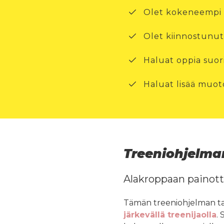
Olet kokeneempi t
Olet kiinnostunut 
Haluat oppia suori
Haluat lisää muot
Treeniohjelman
Alakroppaan painottu
Tämän treeniohjelman ta
järkevällä treenijaolla
.