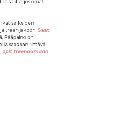
ua salille, jos omat
iikat selkeiden
 ja treenijakoon.
Saat
ää. Pääpaino on
olla saadaan riittävä
ä,
opit treenaamaan