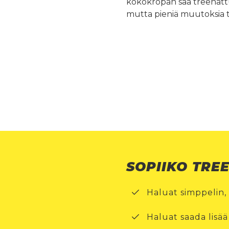
kokokropan saa treenattua
mutta pieniä muutoksia t
SOPIIKO TRE
Haluat simppelin,
Haluat saada lisää 