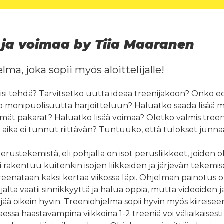
 ja voimaa by Tiia Maaranen
elma, joka sopii myös aloittelijalle!
itäisi tehdä? Tarvitsetko uutta ideaa treenijakoon? Onko e
ko monipuolisuutta harjoitteluun? Haluatko saada lisää
ät pakarat? Haluatko lisää voimaa? Oletko valmis tre
 aika ei tunnut riittävän? Tuntuuko, että tulokset junna
rustekemistä, eli pohjalla on isot perusliikkeet, joiden
kki rakentuu kuitenkin isojen liikkeiden ja järjevän tekemis
eenataan kaksi kertaa viikossa läpi. Ohjelman painotus o
ijalta vaatii sinnikkyyttä ja halua oppia, mutta videoiden 
rjää oikein hyvin. Treeniohjelma sopii hyvin myös kiireise
aessa haastavampina viikkoina 1-2 treeniä voi väliaikaisesti 