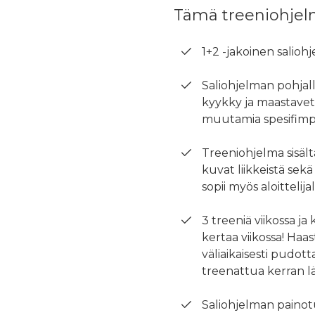
Tämä treeniohjelm
1+2 -jakoinen saliohj
Saliohjelman pohjall
kyykky ja maastavet
muutamia spesifimpiä
Treeniohjelma sisält
kuvat liikkeistä sekä 
sopii myös aloittelijal
3 treeniä viikossa j
kertaa viikossa! Haas
väliaikaisesti pudott
treenattua kerran lä
Saliohjelman painot