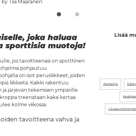
Lisää mu
iselle, joka haluaa
a sporttisia muotoja!
ulle, jos tavoitteenasi on sporttinen
aliohjelma pohjautuu
hjalla on isot perusliikkeet, joiden
iä liikkeitä. Kaikki rakentuu
aloittelija
edis
n ja järjevän tekemisen ympärille.
 kroppa treenataan kaksi kertaa
keskitas
 tulee kolme viikossa.
lihaskuntoharjoit
 joiden tavoitteena vahva ja