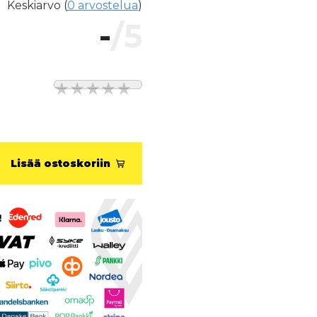
Keskiarvo (
0 arvostelua
)
-
/5
Lisää ostoskoriin