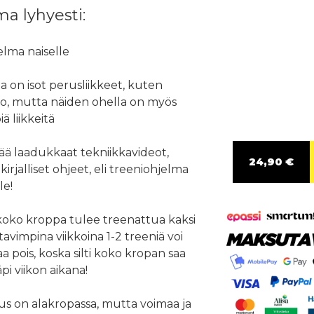
a lyhyesti:
elma naiselle
a on isot perusliikkeet, kuten
o, mutta näiden ohella on myös
 liikkeitä
ää laadukkaat tekniikkavideot,
24,90 €
kirjalliset ohjeet, eli treeniohjelma
le!
a koko kroppa tulee treenattua kaksi
tavimpina viikkoina 1-2 treeniä voi
aa pois, koska silti koko kropan saa
pi viikon aikana!
us on alakropassa, mutta voimaa ja