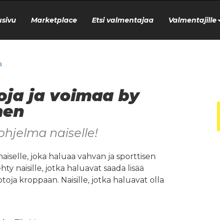
usivu
Marketplace
Etsi valmentajaa
Valmentajille
a
oja ja voimaa by
nen
ohjelma naiselle!
naiselle, joka haluaa vahvan ja sporttisen
ty naisille, jotka haluavat saada lisää
uotoja kroppaan. Naisille, jotka haluavat olla