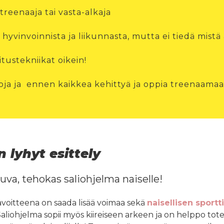
reenaaja tai vasta-alkaja
hyvinvoinnista ja liikunnasta, mutta ei tiedä mistä 
tustekniikat oikein!
oja ja ennen kaikkea kehittyä ja oppia treenaamaan
 lyhyt esittely
va, tehokas saliohjelma naiselle!
voitteena on saada lisää voimaa sekä
naisellisen sportt
 Saliohjelma sopii myös kiireiseen arkeen ja on helppo tot