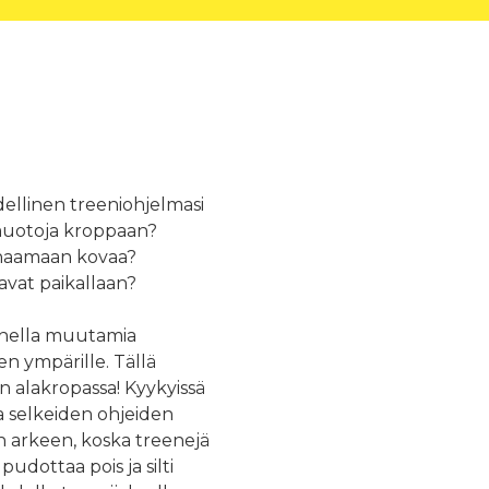
dellinen treeniohjelmasi
 muotoja kroppaan?
enaamaan kovaa?
avat paikallaan?
 ohella muutamia
en ympärille. Tällä
n alakropassa! Kyykyissä
ja selkeiden ohjeiden
en arkeen, koska treenejä
pudottaa pois ja silti