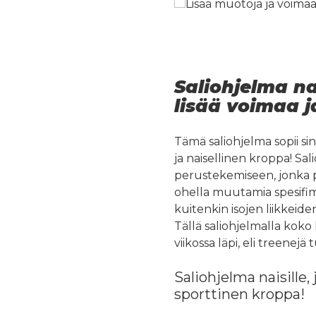
Saliohjelma na
lisää voimaa j
Tämä saliohjelma sopii sin
ja naisellinen kroppa! S
perustekemiseen, jonka po
ohella muutamia spesifimp
kuitenkin isojen liikkeide
Tällä saliohjelmalla koko
viikossa läpi, eli treenejä
Saliohjelma naisille,
sporttinen kroppa!