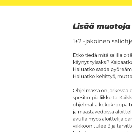
Lisää muotoja
1+2 -jakoinen saliohj
Etkö tiedä mitä salilla p
käynyt tylsäksi? Kaipaat
Haluatko saada pyöreämm
Haluatko kehittyä, mutta
Ohjelmassa on järkevää pe
spesifimpiä liikkeitä. Kai
ohjelmalla kokokroppa tr
ja maastavedoissa aloittel
avulla myös aloittelija pä
viikkoon tulee 3 ja tarvitt