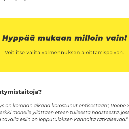
Hyppää mukaan milloin vain!
Voit itse valita valmennuksen aloittamispäivän.
ntymistaitoja?
tys on koronan aikana korostunut entisestään", Roope 
kki monelle yllättäen eteen tulleesta haasteesta, joss
tavalla esiin on lopputuloksen kannalta ratkaisevaa."