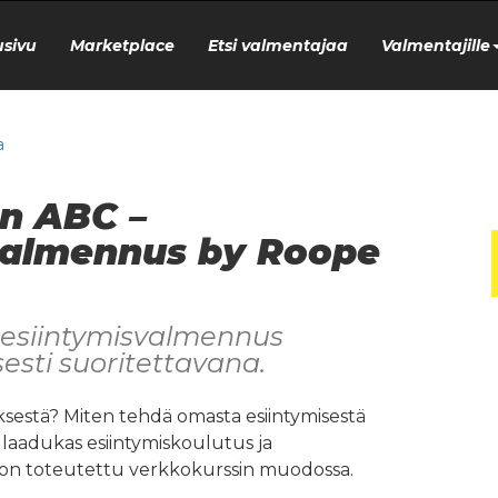
usivu
Marketplace
Etsi valmentajaa
Valmentajille
a
en ABC –
valmennus by Roope
 esiintymisvalmennus
sesti suoritettavana.
yksestä? Miten tehdä omasta esiintymisestä
 laadukas esiintymiskoulutus ja
on toteutettu verkkokurssin muodossa.