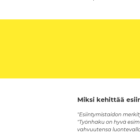
Miksi kehittää esii
"Esiintymistaidon merki
"Työnhaku on hyvä esimer
vahvuutensa luontevalla 