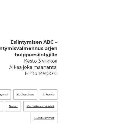
Esiintymisen ABC –
intymisvalmennus arjen
huippuesiintyjille
Kesto
3 viikkoa
Alkaa
joka maanantai
Hinta
149,00 €
myynti
koulutukset
lifestyle
naiset
parhaiten arvioidut
suosituimmat