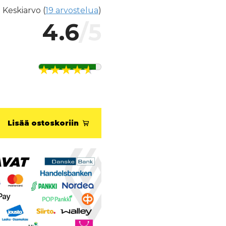
Keskiarvo (
19 arvostelua
)
4.6
/5
Lisää ostoskoriin