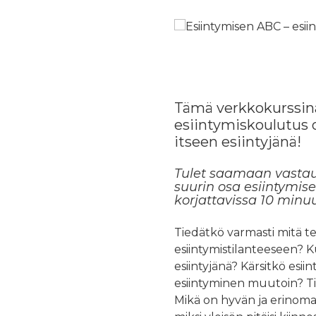
Tämä verkkokurssin
esiintymiskoulutus 
itseen esiintyjänä!
Tulet saamaan vastau
suurin osa esiintymise
korjattavissa 10 minu
Tiedätkö varmasti mitä t
esiintymistilanteeseen? K
esiintyjänä? Kärsitkö esii
esiintyminen muutoin? Ti
Mikä on hyvän ja erinomai