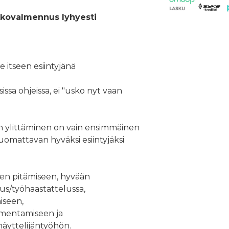
kkovalmennus lyhyesti
 itseen esiintyjänä
issa ohjeissa, ei "usko nyt vaan
en ylittäminen on vain ensimmäinen
huomattavan hyväksi esiintyjäksi
en pitämiseen, hyvään
us/työhaastattelussa,
iseen,
mentamiseen ja
äyttelijäntyöhön.