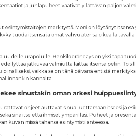
sentaatiot ja juhlapuheet vaativat yllättävän paljon valm
 esiintymistaitojen merkitystä. Moni on löytänyt itsensä 
 kyky tuoda itsensä ja omat vahvuutensa oikealla tavalla
a uudelle urapolulle. Henkilöbrändäys on yksi tapa tuo
 edellyttää jatkuvaa valmiutta laittaa itsensä peliin. Toisi
nalliseksi, vaikka se on tänä päivänä entistä merkitykse
hallinnankin kannalta.
ekee sinustakin oman arkesi huippuesiint
eurattavat ohjeet auttavat sinua luottamaan itseesi ja es
kä sinä itse että ihmiset ympärilläsi. Puheet ja presenta
avan kuvan missä tahansa esiintymistilanteessa.