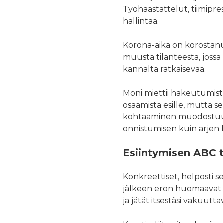
Työhaastattelut, tiimipre
hallintaa.
Korona-aika on korostanut
muusta tilanteesta, jossa
kannalta ratkaisevaa.
Moni miettii hakeutumist
osaamista esille, mutta se
kohtaaminen muodostuu pii
onnistumisen kuin arjen 
Esiintymisen ABC t
Konkreettiset, helposti s
jälkeen eron huomaavat se
ja jätät itsestäsi vakuutt