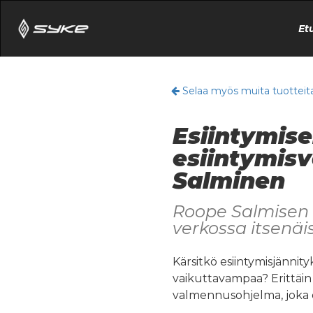
Et
Selaa myös muita tuotteit
Esiintymis
esiintymis
Salminen
Roope Salmisen
verkossa itsenäi
Kärsitkö esiintymisjännit
vaikuttavampaa? Erittäin
valmennusohjelma, joka 