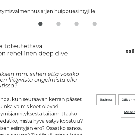
a toteutettava
esi
on rehellinen deep dive
ksen mm. siihen että voisiko
en liittyvistä ongelmista olla
utissa?
ehdä, kun seuraavan kerran pääset
business
jälleen
uinka valmis koet olevasi
miehet
ntymisjännityksestä tai jännittääkö
edätkö, mistä hyvä esitys koostuu?
sen esiintyjän ero? Osaatko sanoa,