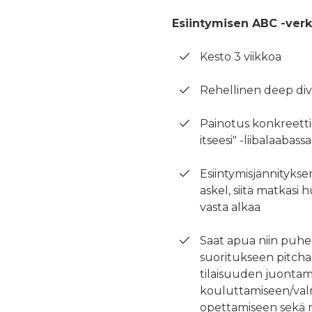
Esiintymisen ABC -ver
Kesto 3 viikkoa
Rehellinen deep dive
Painotus konkreettis
itseesi" -liibalaabassa
Esiintymisjännityks
askel, siitä matkasi 
vasta alkaa
Saat apua niin puhe
suoritukseen pitcha
tilaisuuden juontam
kouluttamiseen/val
opettamiseen sekä n