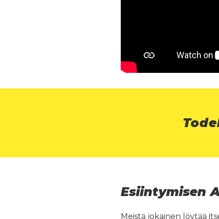
Tode
Esiintymisen A
Meistä jokainen löytää its