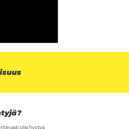
isuus
ntyjä?
ntevasti olisi hyötyä.