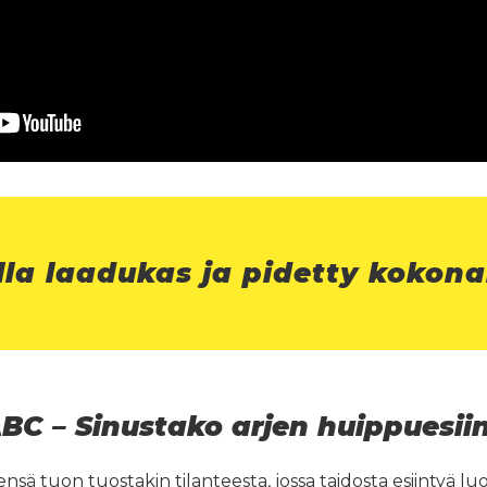
lla laadukas ja pidetty kokona
BC – Sinustako arjen huippuesii
ensä tuon tuostakin tilanteesta, jossa taidosta esiintyä luo