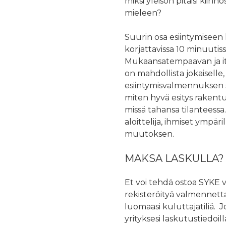
miksi yleisön pitäisi kiin
mieleen?
Suurin osa esiintymiseen l
korjattavissa 10 minuutiss
Mukaansatempaavan ja i
on mahdollista jokaiselle
esiintymisvalmennuksen s
miten hyvä esitys rakentuu
missä tahansa tilanteessa.
aloittelija, ihmiset ympä
muutoksen.
MAKSA LASKULLA?
Et voi tehdä ostoa SYKE v
rekisteröityä valmennetta
luomaasi kuluttajatiliä.
yrityksesi laskutustiedoill