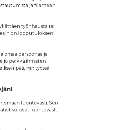
istautumista ja tilanteen
yllättäen työnhausta tai
 esiin on lopputuloksen
da omaa persoonaa ja
lle jo pelkkä ihmisten
llisempää, niin työssä
yjän!
iintymään luontevasti. Sen
atiot sujuvat luontevasti,