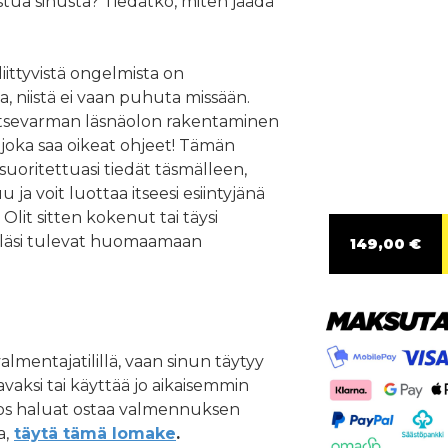
nostua sinusta? Tiedätkö, miten jäädä
iittyvistä ongelmista on
a, niistä ei vaan puhuta missään.
tsevarman läsnäolon rakentaminen
, joka saa oikeat ohjeet! Tämän
uoritettuasi tiedät täsmälleen,
 ja voit luottaa itseesi esiintyjänä
 Olit sitten kokenut tai täysi
rilläsi tulevat huomaamaan
149,00 €
almentajatilillä, vaan sinun täytyy
vaksi tai käyttää jo aikaisemmin
 Jos haluat ostaa valmennuksen
a,
täytä tämä lomake
.