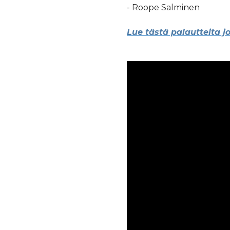
- Roope Salminen
Lue tästä palautteita jo