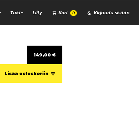
Tuki
Liity
Kori
Kirjaudu sisään
0
149,00 €
Lisää ostoskoriin