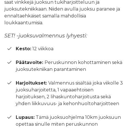
saat vinkkejä juoksun tukiharjoitteluun ja
juoksutekniikkaan. Niiden avulla juoksu paranee ja
ennaltaehkäiset samalla mahdollisia
loukkaantumisia.
SET! -juoksuvalmennus lyhyesti:
Kesto:
12 viikkoa
Päätavoite:
Peruskunnon kohottaminen sekä
juoksutekniikan parantaminen
Harjoitukset:
Valmennus sisältää joka viikolle 3
juoksuharjoitetta, 1 vapaaehtoisen
harjoituksen, 2 lihaskuntoharjoitusta sekä
yhden liikkuvuus- ja kehonhuoltoharjoitteen
Lupaus:
Tämä juoksuohjelma 10km juoksuun
opettaa sinulle miten peruskunnon