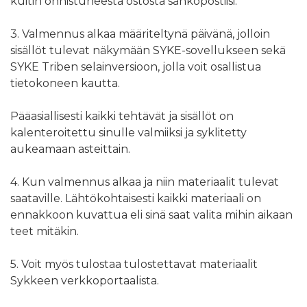
kuitin onnistuneesta ostosta sähköpostiisi.
3. Valmennus alkaa määriteltynä päivänä, jolloin
sisällöt tulevat näkymään SYKE-sovellukseen sekä
SYKE Triben selainversioon, jolla voit osallistua
tietokoneen kautta.
Pääasiallisesti kaikki tehtävät ja sisällöt on
kalenteroitettu sinulle valmiiksi ja syklitetty
aukeamaan asteittain.
4. Kun valmennus alkaa ja niin materiaalit tulevat
saataville. Lähtökohtaisesti kaikki materiaali on
ennakkoon kuvattua eli sinä saat valita mihin aikaan
teet mitäkin.
5. Voit myös tulostaa tulostettavat materiaalit
Sykkeen verkkoportaalista.