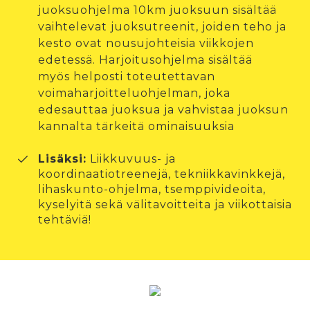
juoksuohjelma 10km juoksuun sisältää
vaihtelevat juoksutreenit, joiden teho ja
kesto ovat nousujohteisia viikkojen
edetessä. Harjoitusohjelma sisältää
myös helposti toteutettavan
voimaharjoitteluohjelman, joka
edesauttaa juoksua ja vahvistaa juoksun
kannalta tärkeitä ominaisuuksia
Lisäksi:
Liikkuvuus- ja
koordinaatiotreenejä, tekniikkavinkkejä,
lihaskunto-ohjelma, tsemppivideoita,
kyselyitä sekä välitavoitteita ja viikottaisia
tehtäviä!