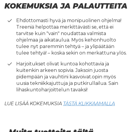
KOKEMUKSIA JA PALAUTTEITA
Ehdottomasti hyvä ja monipuolinen ohjelma!
Treeniä helpottaa merkittävästi se, että ei
tarvitse kuin "vain" noudattaa valmista
ohjelmaa ja aikataulua. Myös kehonhuolto
tulee nyt paremmin tehtyä – ja ylipäätään
tulee tehtyä! – koska sekin on merkattuna ylös.
Harjoitukset olivat kuntoa kohottavia ja
kuitenkin arkeen sopivia. Jaksoin juosta
pidempään ja vauhtini kasvoivat.opin myös
uusia tekniikkajuttuja ja putkirullailua. Sain
lihaskuntoharjoittelun tavaksi!
LUE LISÄÄ KOKEMUKSIA
TÄSTÄ KLIKKAAMALLA
Muita tuotteita tältä