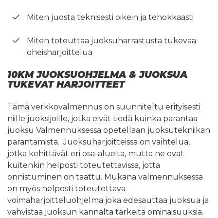
Miten juosta teknisesti oikein ja tehokkaasti
Miten toteuttaa juoksuharrastusta tukevaa
oheisharjoittelua
10KM JUOKSUOHJELMA & JUOKSUA
TUKEVAT HARJOITTEET
Tämä verkkovalmennus on suunniteltu erityisesti
niille juoksijoille, jotka eivät tiedä kuinka parantaa
juoksu Valmennuksessa opetellaan juoksutekniikan
parantamista. Juoksuharjoitteissa on vaihtelua,
jotka kehittävät eri osa-alueita, mutta ne ovat
kuitenkin helposti toteutettavissa, jotta
onnistuminen on taattu. Mukana valmennuksessa
on myös helposti toteutettava
voimaharjoitteluohjelma joka edesauttaa juoksua ja
vahvistaa juoksun kannalta tärkeitä ominaisuuksia.