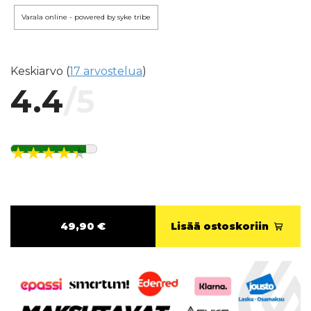
varala online - powered by syke tribe
Keskiarvo (
17 arvostelua
)
4.4
/5
49,90 €
Lisää ostoskoriin