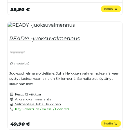
59,90 €
Koriin
READY! -juoksuvalmennus
(0 arvostelua)
Juoksuohjelma aloittelijalle. Juha Heikkisen valmennuksen jälkeen
pystyt juoksemaan ainakin 5 kilometriä. Samalla olet löytänyt
liikunnan ilon!
Kesto
12 viikkoa
Alkaa joka maanantai
Valmentaja Juha Heikkinen
Käy Smartum / ePassi / Edenred
49,90 €
Koriin