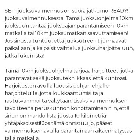
SET!-juoksuvalmennus on suora jatkumo READY!-
juoksuvalmennuksesta. Tämä juoksuohjelma 10km
juoksuun tähtää juoksuajan parantamiseen 10km
matkalla tai 10km juoksumatkan saavuttamiseen!
Jos sinusta tuntuu, että juoksutreenit junnaavat
paikallaan ja kaipaisit vaihtelua juoksuharjoitteluun,
jatka lukemista!
Tämä 10km juoksuohjelma tarjoaa harjoitteet, jotka
parantavat sekä juoksutekniikkaasi että kuntoasi.
Harjoitusten avulla luot siis pohjan ehjälle
harjoittelulle, jotta loukkaantumisilta ja
rasitusvammoilta vältytään. Lisäksi valmennuksen
tavoitteena peruskunnon kohottaminen niin, että
sinun on mahdollista juosta 10 kilometriä
yhtäjaksoisesti! Jos tämä onnistuu jo, pääset
valmennuksen avulla parantamaan aikaennätystäsi
tällä matkalla.