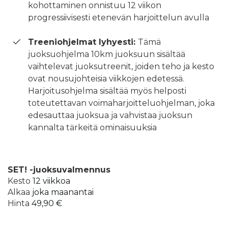
kohottaminen onnistuu 12 viikon
progressiivisesti etenevän harjoittelun avulla
Treeniohjelmat lyhyesti:
Tämä
juoksuohjelma 10km juoksuun sisältää
vaihtelevat juoksutreenit, joiden teho ja kesto
ovat nousujohteisia viikkojen edetessä.
Harjoitusohjelma sisältää myös helposti
toteutettavan voimaharjoitteluohjelman, joka
edesauttaa juoksua ja vahvistaa juoksun
kannalta tärkeitä ominaisuuksia
SET! -juoksuvalmennus
Kesto
12 viikkoa
Alkaa
joka maanantai
Hinta
49,90 €