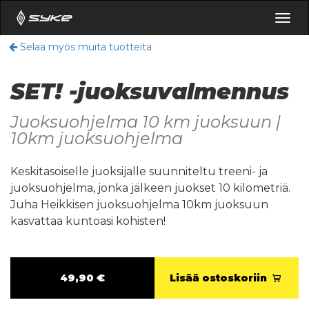
Togg
navig
Selaa myös muita tuotteita
SET! -juoksuvalmennus
Juoksuohjelma 10 km juoksuun |
10km juoksuohjelma
Keskitasoiselle juoksijalle suunniteltu treeni- ja
juoksuohjelma, jonka jälkeen juokset 10 kilometriä.
Juha Heikkisen juoksuohjelma 10km juoksuun
kasvattaa kuntoasi kohisten!
49,90 €
Lisää ostoskoriin