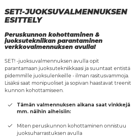
SET!-JUOKSUVALMENNUKSEN
ESITTELY
Peruskunnon kohottaminen &
juoksutekniikan parantaminen
verkkovalmennuksen avulla!
SET! -juoksuvalmennuksen avulla opit
parantamaan juoksutekniikkaasi ja suuntaat entistä
pidemmille juoksulenkeille - ilman rasitusvammoja.
Lisäksi saat monipuoliset ja sopivan haastavat treenit
kunnon kohottamiseen.
Tämän valmennuksen aikana saat vinkkejä
mm. näihin aiheisiin:
Miten peruskunnon kohottaminen onnistuu
juoksuharrastuksen avulla