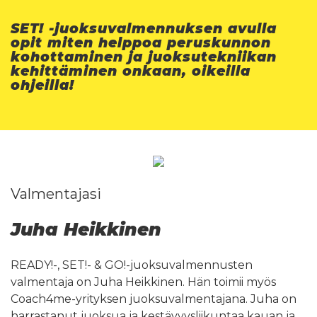
SET! -juoksuvalmennuksen avulla
opit miten helppoa peruskunnon
kohottaminen ja juoksutekniikan
kehittäminen onkaan, oikeilla
ohjeilla!
Valmentajasi
Juha Heikkinen
READY!-, SET!- & GO!-juoksuvalmennusten
valmentaja on Juha Heikkinen. Hän toimii myös
Coach4me-yrityksen juoksuvalmentajana. Juha on
harrastanut juoksua ja kestävyysliikuntaa kauan ja