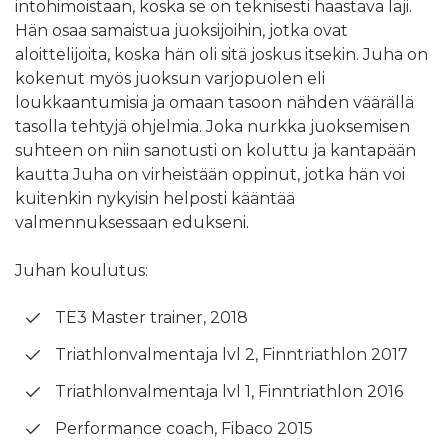
intohimoistaan, koska se on teknisesti haastava laji.
Hän osaa samaistua juoksijoihin, jotka ovat
aloittelijoita, koska hän oli sitä joskus itsekin. Juha on
kokenut myös juoksun varjopuolen eli
loukkaantumisia ja omaan tasoon nähden väärällä
tasolla tehtyjä ohjelmia. Joka nurkka juoksemisen
suhteen on niin sanotusti on koluttu ja kantapään
kautta Juha on virheistään oppinut, jotka hän voi
kuitenkin nykyisin helposti kääntää
valmennuksessaan edukseni.
Juhan koulutus:
TE3 Master trainer, 2018
Triathlonvalmentaja lvl 2, Finntriathlon 2017
Triathlonvalmentaja lvl 1, Finntriathlon 2016
Performance coach, Fibaco 2015