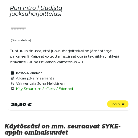
Run Intro | Uudista
juoksuharjoittelusi
(0 arvostelua)
Tuntuuko sinusta, että juoksuharjoittelusi on jämähtänyt
paikalleen? Kaipaatko uutta inspiraatiota ja tekniikkavinkkejä
lenkeillesi? Juha Heikkisen valmennus Ru
Kesto
4 viikkoa
Alkaa joka maanantai
Valmentaja Juha Heikkinen
Käy Smartum / ePassi / Edenred
29,90 €
Koriin
Käytössäsi on mm. seuraavat SYKE-
appin ominaisuudet