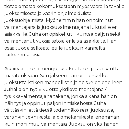
tietää omasta kokemuksestaan myös väärällä tavalla
juoksemisesta ja väärin ohjelmoiduista
juoksuohjelmista. Myöhemmin hän on toiminut
valmentajana ja juoksuvalmentajana lukuisille eri
asiakkaille. Juha on opiskellut liikuntaa paljon sekä
valmentanut vuosia satoja erilaisia asiakkaita. Hän
osaa tuoda selkeästi esille juoksun kannalta
tärkeimmät asiat.
Aikoinaan Juha meni juoksukouluun ja sitä kautta
maratonkisaan. Sen jälkeen hän on opiskellut
juoksusta kaiken mahdollisen ja opiskelee edelleen.
Juhalla on nyt 8 vuotta yksilövalmentajana /
fysiikkavalmentajana takana, jonka aikana hän on
nähnyt ja oppinut paljon ihmiskehosta. Juha
väittääkin, että tietää todennäköisesti juoksusta,
varsinkin tekniikasta ja biomekaniikasta, enemmän
kuin moni muu valmentaja. Juoksu on yksi hänen