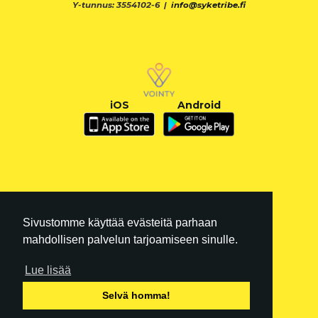
Y-tunnus: 3554102-6 |
info@syketribe.fi
iOS
Android
Sivustomme käyttää evästeitä parhaan
mahdollisen palvelun tarjoamiseen sinulle.
Lue lisää
FI
|
EN
Selvä homma!