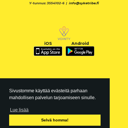
Y-tunnus: 3554102-6 |
info@syketribe.fi
iOS
Android
Sivustomme käyttää evästeitä parhaan
mahdollisen palvelun tarjoamiseen sinulle.
Lue lisää
FI
|
EN
Selvä homma!